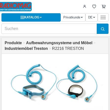
KATALOG
Privatkunde
DE
Togg
navi
Produkte
>
Aufbewahrungssysteme und Möbel
>
Industriemöbel Treston
>
R2216 TRESTON