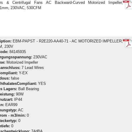
rs & Centrifugal Fans AC Backward-Curved Motorized Impeller,
71mm, 230VAC, 530CFM
iption:
EBM-PAPST - R2E220-AA40-71 - AC MOTORIZED IMPELLER,
M, 230V
Code:
84145935
orgungsspannung:
230VAC
se:
Motorized Impeller
anschluss:
7 Lead Wires
ompliant:
Y-EX
dous:
false
hthalatesCompliant:
YES
es Lagers:
Ball Bearing
eistung:
90W
hutzart:
IP44
n:
EAR99
nungstyp:
AC
trom - m3/min:
0
teckertyp:
0
tiefe:
0
schentwicklung:
74dBA