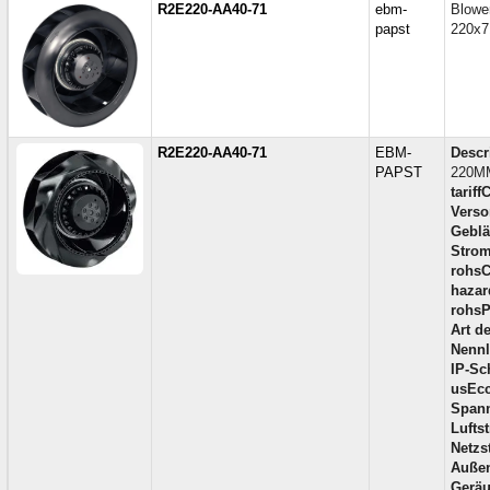
R2E220-AA40-71
ebm-
Blowe
papst
220x
R2E220-AA40-71
EBM-
Descr
PAPST
220M
tariff
Vers
Geblä
Strom
rohsC
hazar
rohsP
Art d
Nennl
IP-Sc
usEcc
Span
Lufts
Netzs
Außen
Geräu