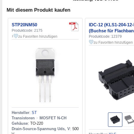
Mit diesem Produkt kaufen
STP20NM50
IDC-12 (KLS1-204-12-
(Buchse für Flachban
Produktcode: 2175
zu Favoriten hinzufügen
Produktcode: 12379
1
zu Favoriten hinzufügen
Hersteller
:
ST
Transistoren
>
MOSFET N-CH
Gehäuse
: TO-220
Drain-Source-Spannung Uds, V
: 500