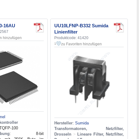
0-16AU
UU10LFNP-B332 Sumida
Linienfilter
22567
en hinzufügen
Produktcode: 41420
zu Favoriten hinzufügen
1
mel
kontroller
Hersteller
:
Sumida
 TQFP-100
Transformatoren, Netzfilter,
ibung
: 8-bit
Drosseln
>
Lineare Filter, Netzfilter,