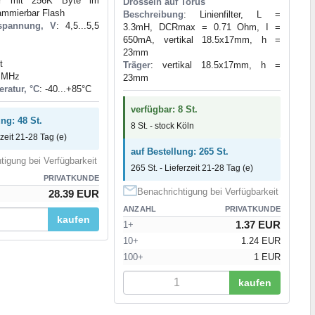
ller mit 256K Byte im
Drosseln auf Torus
ammierbar Flash
Beschreibung
: Linienfilter, L =
spannung, V
: 4,5...5,5
3.3mH, DCRmax = 0.71 Ohm, I =
650mA, vertikal 18.5x17mm, h =
23mm
t
Träger
: vertikal 18.5x17mm, h =
6 MHz
23mm
ratur, °C
: -40...+85°С
verfügbar: 8 St.
ng: 48 St.
8 St. - stock Köln
rzeit 21-28 Tag (e)
auf Bestellung: 265 St.
tigung bei Verfügbarkeit
265 St. - Lieferzeit 21-28 Tag (e)
PRIVATKUNDE
Benachrichtigung bei Verfügbarkeit
28.39 EUR
ANZAHL
PRIVATKUNDE
kaufen
1.37 EUR
1+
10+
1.24 EUR
100+
1 EUR
kaufen