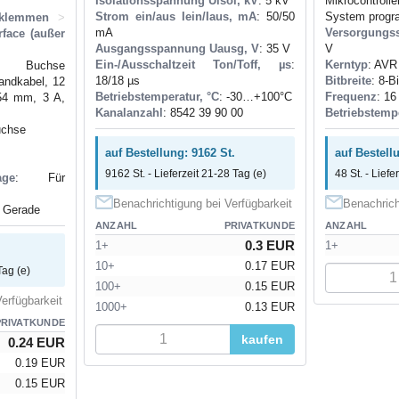
Isolationsspannung Uisol, kV
: 5 kV
Mikrocontro
Strom ein/aus Iein/Iaus, mA
: 50/50
System progr
nklemmen
>
mA
Versorgungs
rface (außer
Ausgangsspannung Uausg, V
: 35 V
V
Ein-/Ausschaltzeit Ton/Toff, µs
:
Kerntyp
: AVR
: Buchse
18/18 µs
Bitbreite
: 8-Bi
bandkabel, 12
Betriebstemperatur, °C
: -30…+100°С
Frequenz
: 1
.54 mm, 3 A,
Kanalanzahl
: 8542 39 90 00
Betriebstempe
uchse
auf Bestellung: 9162 St.
auf Bestellu
9162 St. - Lieferzeit 21-28 Tag (e)
48 St. - Liefe
ge
: Für
Benachrichtigung bei Verfügbarkeit
Benachrich
: Gerade
ANZAHL
PRIVATKUNDE
ANZAHL
0.3 EUR
1+
1+
10+
0.17 EUR
Tag (e)
100+
0.15 EUR
erfügbarkeit
1000+
0.13 EUR
PRIVATKUNDE
kaufen
0.24 EUR
0.19 EUR
0.15 EUR