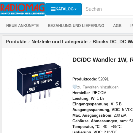
KATALOG
NEUE ANKÜNFTE
BEZAHLUNG UND LIEFERUNG
AGB
I
Produkte
>
Netzteile und Ladegeräte
>
Blocks DC_DC Wa
DC/DC Wandler 1W,
Produktcode
: 52091
zu Favoriten hinzufügen
Hersteller
:
RECOM
Leistung, W
: 1 Вт
Eingangsspannung, V
: 5 В
Ausgangsspannung, VDC
: 5 VD
Max. Ausgangsstrom
: 200 мА
Gehäuse, Abmessungen, mm
: S
Temperatur, °C
: -40...+85°С
Isolierung, VDC
: 2 kVDC