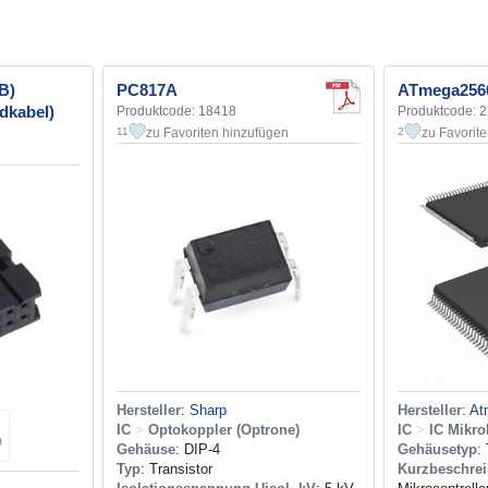
B)
PC817A
ATmega256
dkabel)
Produktcode: 18418
Produktcode: 
zu Favoriten hinzufügen
zu Favorit
11
2
Hersteller
:
Sharp
Hersteller
:
At
IC
>
Optokoppler (Optrone)
IC
>
IC Mikro
Gehäuse
: DIP-4
Gehäusetyp
:
Typ
: Transistor
Kurzbeschre