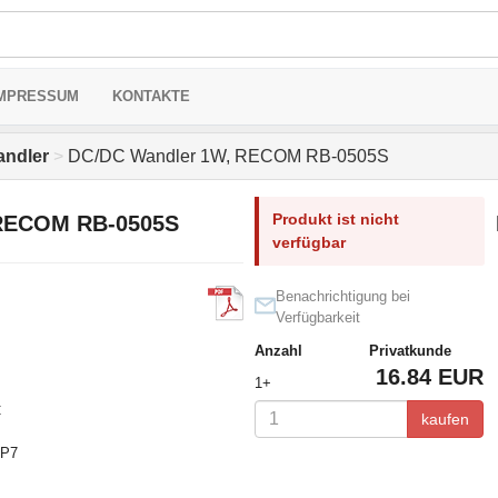
MPRESSUM
KONTAKTE
ndler
>
DC/DC Wandler 1W, RECOM RB-0505S
Produkt ist nicht
 RECOM RB-0505S
verfügbar
Benachrichtigung bei
Verfügbarkeit
Anzahl
Privatkunde
16.84 EUR
1+
C
kaufen
IP7