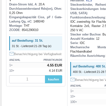
V
Hersteller
:
KLS
Drain-Strom Idd, A
: 20 A
Steckverbinder, Reihe
Durchlasswiderstand Rds(on), Ohm
:
Steckverbindungen Inte
0,25 Ohm
USB, SATA)
Eingangskapazität Ciss, pF / Gate-
Funktionsbeschreibung
Ladung Qg, nC
: 1480/40
IDC zweireihig für Flach
Montage
: THT
Kontakte 2x6, Raster 2
ZCODE
: 8541290010
250 V AC
Stecker oder Buchse
: B
Anzahl Kontakte
: 12
auf Bestellung: 31 St.
Serie
: IDC
31 St. - Lieferzeit 21-28 Tag (e)
Mechanische Monta
Flachbandkabel
Benachrichtigung bei Verfügbarkeit
Räumliche Ausrichtung
ANZAHL
PRIVATKUNDE
4.55 EUR
1+
auf Bestellung: 400 St.
10+
4.14 EUR
400 St. - Lieferzeit 21-28 
kaufen
Benachrichtigung bei V
ANZAHL
1+
10+
100+