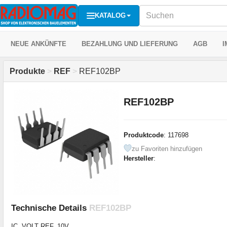
KATALOG
NEUE ANKÜNFTE
BEZAHLUNG UND LIEFERUNG
AGB
I
Produkte
>
REF
>
REF102BP
REF102BP
Produktcode
: 117698
zu Favoriten hinzufügen
Hersteller
:
Technische Details
REF102BP
IC, VOLT REF, 10V