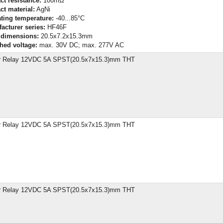
ct resistance:
100mΩ
ct material:
AgNi
ting temperature:
-40...85°C
acturer series:
HF46F
 dimensions:
20.5x7.2x15.3mm
hed voltage:
max. 30V DC; max. 277V AC
 Relay 12VDC 5A SPST(20.5x7x15.3)mm THT
 Relay 12VDC 5A SPST(20.5x7x15.3)mm THT
 Relay 12VDC 5A SPST(20.5x7x15.3)mm THT