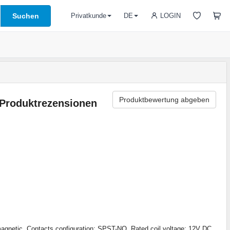
Suchen
LOGIN
Privatkunde
DE
Produktbewertung abgeben
Produktrezensionen
magnetic, Contacts configuration: SPST-NO, Rated coil voltage: 12V DC,