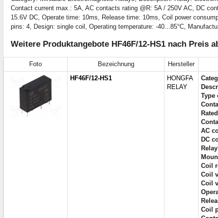
Contact current max.: 5A, AC contacts rating @R: 5A / 250V AC, DC conta
15.6V DC, Operate time: 10ms, Release time: 10ms, Coil power consumptio
pins: 4, Design: single coil, Operating temperature: -40...85°C, Manuf
Weitere Produktangebote HF46F/12-HS1 nach Preis a
Foto
Bezeichnung
Hersteller
HF46F/12-HS1
HONGFA
Categ
RELAY
Descr
Type 
Conta
Rated
Conta
AC co
DC co
Relay
Mount
Coil 
Coil 
Coil 
Opera
Relea
Coil 