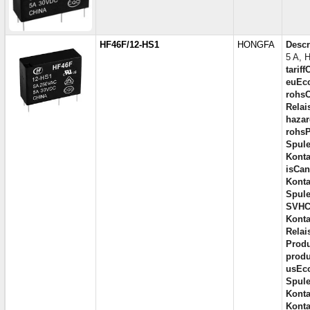
HF46F/12-HS1
HONGFA
Descr
5 A, 
tariff
euEc
rohsC
Relai
hazar
rohsP
Spule
Konta
isCan
Konta
Spule
SVHC
Kont
Relai
Produ
produ
usEc
Spul
Konta
Kont