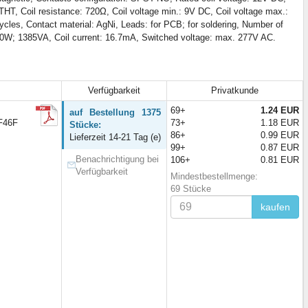
HT, Coil resistance: 720Ω, Coil voltage min.: 9V DC, Coil voltage max.:
cles, Contact material: AgNi, Leads: for PCB; for soldering, Number of
150W; 1385VA, Coil current: 16.7mA, Switched voltage: max. 277V AC.
Verfügbarkeit
Privatkunde
69+
1.24 EUR
auf Bestellung 1375
HF46F
73+
1.18 EUR
Stücke:
86+
0.99 EUR
Lieferzeit 14-21 Tag (e)
99+
0.87 EUR
Benachrichtigung bei
106+
0.81 EUR
Verfügbarkeit
Mindestbestellmenge:
69 Stücke
kaufen