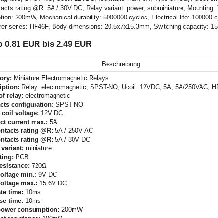
cts rating @R: 5A / 30V DC, Relay variant: power; subminiature, Mounting: T
n: 200mW, Mechanical durability: 5000000 cycles, Electrical life: 100000 cy
acturer series: HF46F, Body dimensions: 20.5x7x15.3mm, Switching capacity: 
b 0.81 EUR bis 2.49 EUR
Beschreibung
ory:
Miniature Electromagnetic Relays
iption:
Relay: electromagnetic; SPST-NO; Ucoil: 12VDC; 5A; 5A/250VAC; 
of relay:
electromagnetic
cts configuration:
SPST-NO
 coil voltage:
12V DC
ct current max.:
5A
ntacts rating @R:
5A / 250V AC
ntacts rating @R:
5A / 30V DC
 variant:
miniature
ing:
PCB
resistance:
720Ω
voltage min.:
9V DC
voltage max.:
15.6V DC
te time:
10ms
se time:
10ms
power consumption:
200mW