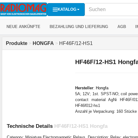
KATALOG
NEUE ANKÜNFTE
BEZAHLUNG UND LIEFERUNG
AGB
I
Produkte
>
HONGFA
>
HF46F/12-HS1
HF46F/12-HS1 Hongf
Hersteller
:
Hongfa
5A; 12V; 1st. SPST-NO; coil pow
contact material AgNi HF46F/0
HF46f012-hs1
Anzahl je Verpackung: 160 Stücke
Technische Details
HF46F/12-HS1 Hongfa
Category: Miniature Electromagnetic Relays, Description: Relay: electro