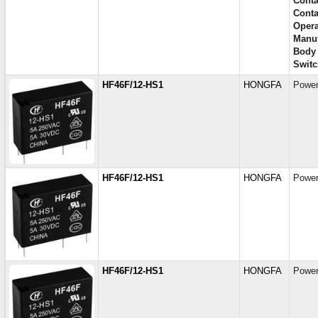
Conta
Conta
Opera
Manuf
Body
Switc
HF46F/12-HS1
HONGFA
Power
HF46F/12-HS1
HONGFA
Power
HF46F/12-HS1
HONGFA
Power