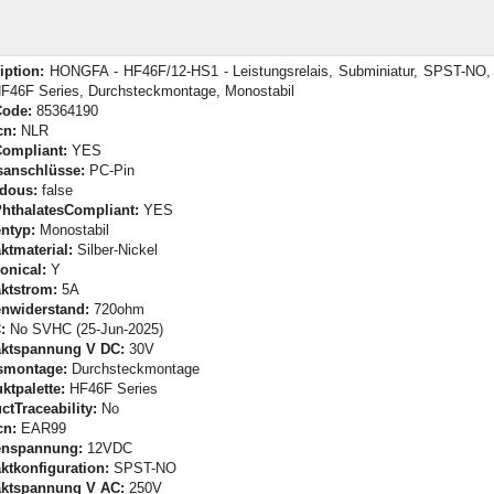
iption:
HONGFA - HF46F/12-HS1 - Leistungsrelais, Subminiatur, SPST-NO,
HF46F Series, Durchsteckmontage, Monostabil
Code:
85364190
cn:
NLR
ompliant:
YES
sanschlüsse:
PC-Pin
dous:
false
hthalatesCompliant:
YES
ntyp:
Monostabil
ktmaterial:
Silber-Nickel
onical:
Y
ktstrom:
5A
nwiderstand:
720ohm
:
No SVHC (25-Jun-2025)
aktspannung V DC:
30V
smontage:
Durchsteckmontage
ktpalette:
HF46F Series
ctTraceability:
No
cn:
EAR99
enspannung:
12VDC
ktkonfiguration:
SPST-NO
aktspannung V AC:
250V