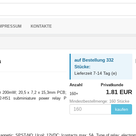
MPRESSUM
KONTAKTE
auf Bestellung 332
a
Stücke:
Lieferzeit 7-14 Tag (e)
Anzahl
Privatkunde
1.81 EUR
er 200mW; 20,5 x 7,2 x 15,3mm PCB;
160+
12-HS1 subminiature power relay P
Mindestbestellmenge: 160 Stücke
kaufen
magnetic; SPST-NO; Ucoil: 12VDC; Icontacts max: 5A, Type of relay: electro