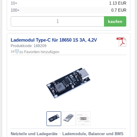
10+
1.13 EUR
100+
0.7 EUR
kaufen
Lademodul Type-C für 18650 1S 3A, 4,2V
Produktcode: 188209
zu Favoriten hinzufügen
34
Netzteile und Ladegeräte
>
Lademodule, Balancer und BMS