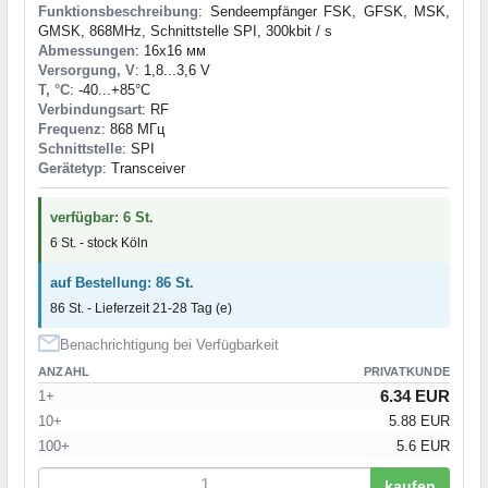
Funktionsbeschreibung
: Sendeempfänger FSK, GFSK, MSK,
GMSK, 868MHz, Schnittstelle SPI, 300kbit / s
Abmessungen
: 16x16 мм
Versorgung, V
: 1,8...3,6 V
T, °C
: -40...+85°C
Verbindungsart
: RF
Frequenz
: 868 МГц
Schnittstelle
: SPI
Gerätetyp
: Transceiver
verfügbar: 6 St.
6 St. - stock Köln
auf Bestellung: 86 St.
86 St. - Lieferzeit 21-28 Tag (e)
Benachrichtigung bei Verfügbarkeit
ANZAHL
PRIVATKUNDE
6.34 EUR
1+
10+
5.88 EUR
100+
5.6 EUR
kaufen