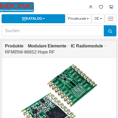
KATALOG
Privatkunde
DE
Togg
navi
Produkte
>
Modulare Elemente
>
IC Radiomodule
>
RFM95W-868S2 Hope RF