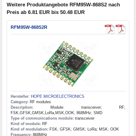
Weitere Produktangebote RFM95W-868S2 nach
Preis ab 6.81 EUR bis 50.48 EUR
RFM95W-868S2R
Hersteller
:
HOPE MICROELECTRONICS
Category:
RF modules
Description:
Module: transceiver; RF;
FSK,GFSK,GMSK,LoRa,MSK,OOK; 868MHz; SMD
Type of communications module:
transceiver
Kind of module:
RF
Kind of modulation:
FSK; GFSK; GMSK; LoRa; MSK; OOK
Frequency:
868MHz