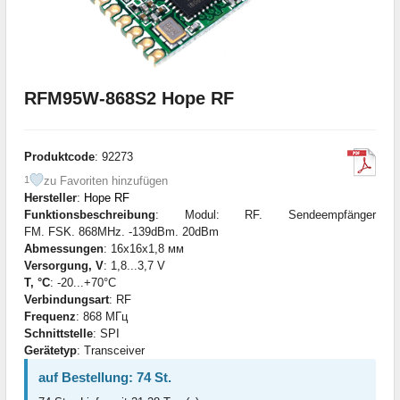
RFM95W-868S2 Hope RF
Produktcode
: 92273
zu Favoriten hinzufügen
1
Hersteller
:
Hope RF
Funktionsbeschreibung
: Modul: RF. Sendeempfänger
FM. FSK. 868MHz. -139dBm. 20dBm
Abmessungen
: 16x16x1,8 мм
Versorgung, V
: 1,8...3,7 V
T, °C
: -20...+70°C
Verbindungsart
: RF
Frequenz
: 868 МГц
Schnittstelle
: SPI
Gerätetyp
: Transceiver
auf Bestellung: 74 St.