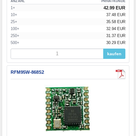
ANZAHL
PRIVATKUNDE
42.99 EUR
1+
10+
37.48 EUR
25+
35.58 EUR
100+
32.94 EUR
250+
31.37 EUR
500+
30.29 EUR
kaufen
RFM95W-868S2