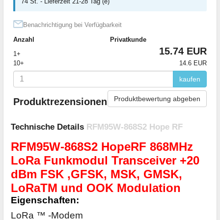
74 St. - Lieferzeit 21-28 Tag (e)
Benachrichtigung bei Verfügbarkeit
Anzahl
Privatkunde
15.74 EUR
1+
10+
14.6 EUR
kaufen
Produktbewertung abgeben
Produktrezensionen
Technische Details
RFM95W-868S2 Hope RF
RFM95W-868S2 HopeRF 868MHz
LoRa Funkmodul Transceiver +20
dBm FSK
,GFSK, MSK, GMSK,
LoRaTM und OOK Modulation
Eigenschaften:
LoRa ™ -Modem