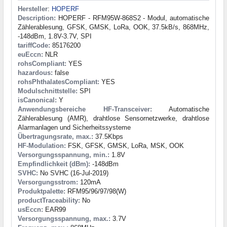
Hersteller
:
HOPERF
Description:
HOPERF - RFM95W-868S2 - Modul, automatische
Zählerablesung, GFSK, GMSK, LoRa, OOK, 37.5kB/s, 868MHz,
-148dBm, 1.8V-3.7V, SPI
tariffCode:
85176200
euEccn:
NLR
rohsCompliant:
YES
hazardous:
false
rohsPhthalatesCompliant:
YES
Modulschnittstelle:
SPI
isCanonical:
Y
Anwendungsbereiche HF-Transceiver:
Automatische
Zählerablesung (AMR), drahtlose Sensornetzwerke, drahtlose
Alarmanlagen und Sicherheitssysteme
Übertragungsrate, max.:
37.5Kbps
HF-Modulation:
FSK, GFSK, GMSK, LoRa, MSK, OOK
Versorgungsspannung, min.:
1.8V
Empfindlichkeit (dBm):
-148dBm
SVHC:
No SVHC (16-Jul-2019)
Versorgungsstrom:
120mA
Produktpalette:
RFM95/96/97/98(W)
productTraceability:
No
usEccn:
EAR99
Versorgungsspannung, max.:
3.7V