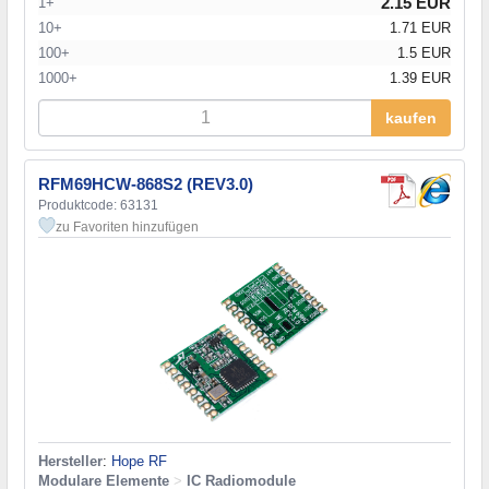
2.15 EUR
1+
10+
1.71 EUR
100+
1.5 EUR
1000+
1.39 EUR
kaufen
RFM69HCW-868S2 (REV3.0)
Produktcode: 63131
zu Favoriten hinzufügen
Hersteller
:
Hope RF
Modulare Elemente
>
IC Radiomodule