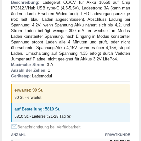
Beschreibung
: Ladegerät CC/CV für Akku 18650 auf Chip
IP2312.VHub USB type-C (4,5-5,5V), Ladestrom: 3A (kann man
ändern durch Ersetzen Widerstand). LED-Ladevorgangsanzeige
(rot: lädt, blau: Laden abgeschlossen). Abschluss Ladung bei
Spannung: 4.2V. wenn Spannung Akku nähert sich bis 4,2, und
Strom Laden beträgt weniger 300 mA, er wechselt in Modus
Laden konstanter Spannung. nach Eingang in Modus konstanter
Spannung stoppt Laden alle 4 Minuten und prüft, oder nicht
überschreitet Spannung Akku 4,15V: wenn es über 4,15V, stoppt
Laden. Umschaltung auf Spannung 4.35 erfolgt durch Verlöten
Jumper auf Platine. nicht geeignet für Akkus 3,2V LifePo4.
Maximaler Strom
: 3 А
Anzahl der Zellen
: 1
Gerätetyp
: Lademodul
erwartet: 90 St.
90 St. - erwartet
auf Bestellung: 5810 St.
5810 St. - Lieferzeit 21-28 Tag (e)
Benachrichtigung bei Verfügbarkeit
ANZAHL
PRIVATKUNDE