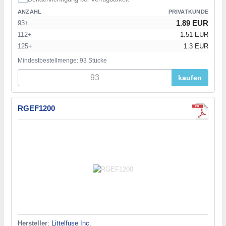
ANZAHL
PRIVATKUNDE
1.89 EUR
93+
112+
1.51 EUR
125+
1.3 EUR
Mindestbestellmenge: 93 Stücke
kaufen
RGEF1200
Hersteller
:
Littelfuse Inc.