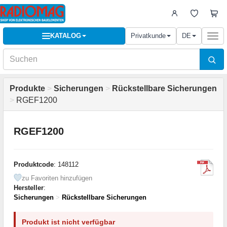
KATALOG
Privatkunde
DE
Togg
navi
Produkte
>
Sicherungen
>
Rückstellbare Sicherungen
>
RGEF1200
RGEF1200
Produktcode
: 148112
zu Favoriten hinzufügen
Hersteller
:
Sicherungen
>
Rückstellbare Sicherungen
Produkt ist nicht verfügbar