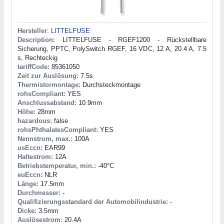
Hersteller
:
LITTELFUSE
Description:
LITTELFUSE - RGEF1200 - Rückstellbare
Sicherung, PPTC, PolySwitch RGEF, 16 VDC, 12 A, 20.4 A, 7.5
s, Rechteckig
tariffCode:
85361050
Zeit zur Auslösung:
7.5s
Thermistormontage:
Durchsteckmontage
rohsCompliant:
YES
Anschlussabstand:
10.9mm
Höhe:
28mm
hazardous:
false
rohsPhthalatesCompliant:
YES
Nennstrom, max.:
100A
usEccn:
EAR99
Haltestrom:
12A
Betriebstemperatur, min.:
-40°C
euEccn:
NLR
Länge:
17.5mm
Durchmesser:
-
Qualifizierungsstandard der Automobilindustrie:
-
Dicke:
3.5mm
Auslösestrom:
20.4A