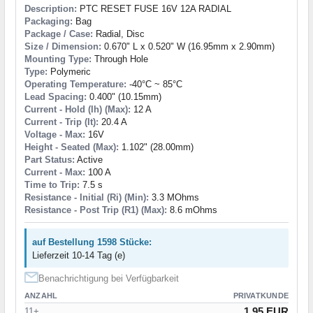
Description:
PTC RESET FUSE 16V 12A RADIAL
Packaging:
Bag
Package / Case:
Radial, Disc
Size / Dimension:
0.670" L x 0.520" W (16.95mm x 2.90mm)
Mounting Type:
Through Hole
Type:
Polymeric
Operating Temperature:
-40°C ~ 85°C
Lead Spacing:
0.400" (10.15mm)
Current - Hold (Ih) (Max):
12 A
Current - Trip (It):
20.4 A
Voltage - Max:
16V
Height - Seated (Max):
1.102" (28.00mm)
Part Status:
Active
Current - Max:
100 A
Time to Trip:
7.5 s
Resistance - Initial (Ri) (Min):
3.3 MOhms
Resistance - Post Trip (R1) (Max):
8.6 mOhms
auf Bestellung 1598 Stücke:
Lieferzeit 10-14 Tag (e)
Benachrichtigung bei Verfügbarkeit
ANZAHL
PRIVATKUNDE
1.95 EUR
11+