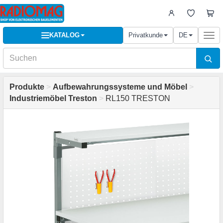
KATALOG
Privatkunde
DE
Togg
navi
Produkte
>
Aufbewahrungssysteme und Möbel
>
Industriemöbel Treston
>
RL150 TRESTON