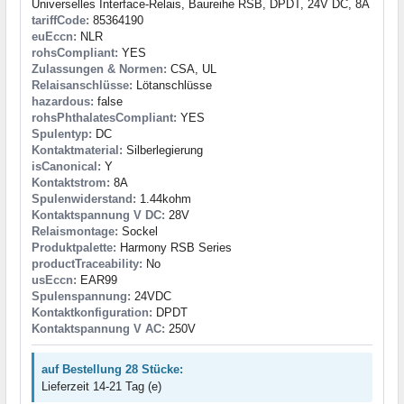
Universelles Interface-Relais, Baureihe RSB, DPDT, 24V DC, 8A
tariffCode:
85364190
euEccn:
NLR
rohsCompliant:
YES
Zulassungen & Normen:
CSA, UL
Relaisanschlüsse:
Lötanschlüsse
hazardous:
false
rohsPhthalatesCompliant:
YES
Spulentyp:
DC
Kontaktmaterial:
Silberlegierung
isCanonical:
Y
Kontaktstrom:
8A
Spulenwiderstand:
1.44kohm
Kontaktspannung V DC:
28V
Relaismontage:
Sockel
Produktpalette:
Harmony RSB Series
productTraceability:
No
usEccn:
EAR99
Spulenspannung:
24VDC
Kontaktkonfiguration:
DPDT
Kontaktspannung V AC:
250V
auf Bestellung 28 Stücke:
Lieferzeit 14-21 Tag (e)