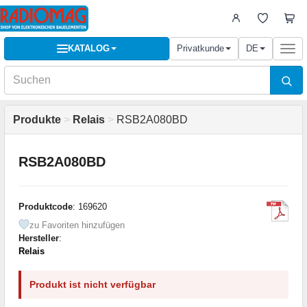
KATALOG
Privatkunde
DE
Togg
navi
Produkte
>
Relais
>
RSB2A080BD
RSB2A080BD
Produktcode
: 169620
zu Favoriten hinzufügen
Hersteller
:
Relais
Produkt ist nicht verfügbar