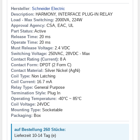
Hersteller
:
Schneider Electric
Description:
HARMONY, INTERFACE PLUG-IN RELAY
Load - Max Switching:
2000VA, 224W
Approval Agency:
CSA, EAC, UL
Part Status:
Active
Release Time:
20 ms
Operate Time:
20 ms
Must Release Voltage:
2.4 VDC
Switching Voltage:
250VAC, 28VDC - Max
Contact Rating (Current):
8 A
Contact Form:
DPDT (2 Form C)
Contact Material:
Silver Nickel (AgNi)
Coil Type:
Non Latching
Coil Current:
16.7 mA
Relay Type:
General Purpose
Termination Style:
Plug In
Operating Temperature:
-40°C ~ 85°C
Coil Voltage:
24VDC
Mounting Type:
Socketable
Packaging:
Box
auf Bestellung 260 Stücke:
Lieferzeit 10-14 Tag (e)