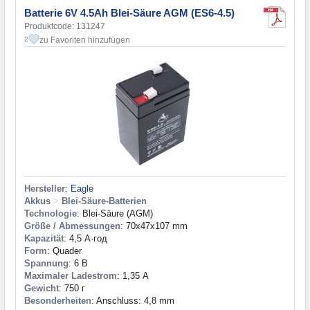
Batterie 6V 4.5Ah Blei-Säure AGM (ES6-4.5)
Produktcode: 131247
zu Favoriten hinzufügen
2
Hersteller
:
Eagle
Akkus
>
Blei-Säure-Batterien
Technologie
: Blei-Säure (AGM)
Größe / Abmessungen
: 70x47x107 mm
Kapazität
: 4,5 А·год
Form
: Quader
Spannung
: 6 В
Maximaler Ladestrom
: 1,35 А
Gewicht
: 750 г
Besonderheiten
: Anschluss: 4,8 mm