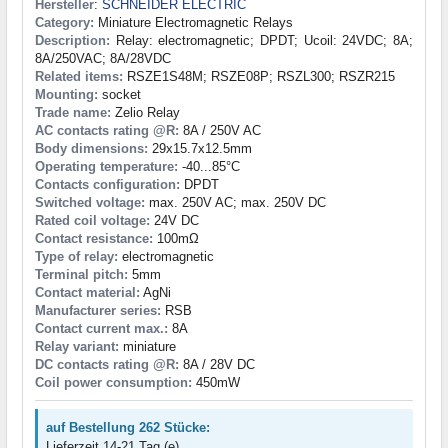
Hersteller
:
SCHNEIDER ELECTRIC
Category:
Miniature Electromagnetic Relays
Description:
Relay: electromagnetic; DPDT; Ucoil: 24VDC; 8A;
8A/250VAC; 8A/28VDC
Related items:
RSZE1S48M; RSZE08P; RSZL300; RSZR215
Mounting:
socket
Trade name:
Zelio Relay
AC contacts rating @R:
8A / 250V AC
Body dimensions:
29x15.7x12.5mm
Operating temperature:
-40...85°C
Contacts configuration:
DPDT
Switched voltage:
max. 250V AC; max. 250V DC
Rated coil voltage:
24V DC
Contact resistance:
100mΩ
Type of relay:
electromagnetic
Terminal pitch:
5mm
Contact material:
AgNi
Manufacturer series:
RSB
Contact current max.:
8A
Relay variant:
miniature
DC contacts rating @R:
8A / 28V DC
Coil power consumption:
450mW
auf Bestellung 262 Stücke:
Lieferzeit 14-21 Tag (e)