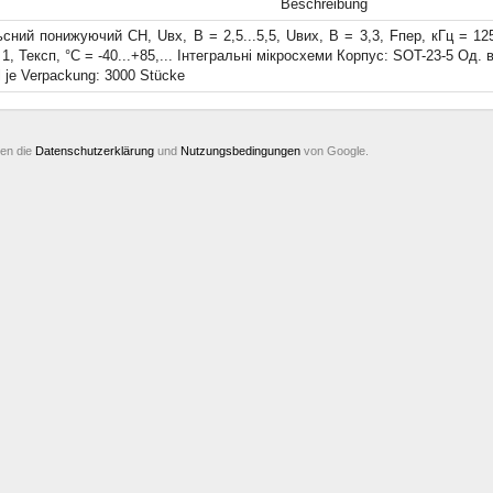
Beschreibung
сний понижуючий СН, Uвх, В = 2,5...5,5, Uвих, В = 3,3, Fпер, кГц = 12
 1, Тексп, °C = -40...+85,... Інтегральні мікросхеми Корпус: SOT-23-5 Од. 
 je Verpackung: 3000 Stücke
ten die
Datenschutzerklärung
und
Nutzungsbedingungen
von Google.