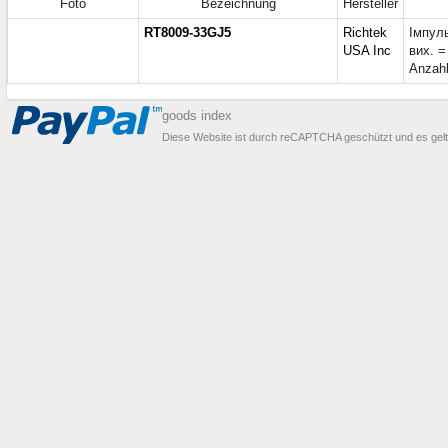
Foto
Bezeichnung
Hersteller
RT8009-33GJ5
Richtek
Імпуль
USA Inc
вих. =
Anzahl
goods index
Diese Website ist durch reCAPTCHA geschützt und es gel