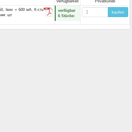
Verfügbarkeit
Privatkunde
50, Iвих = 600 мА, К-сть
verfügbar
kaufen
вим: шт
6 Stücke: