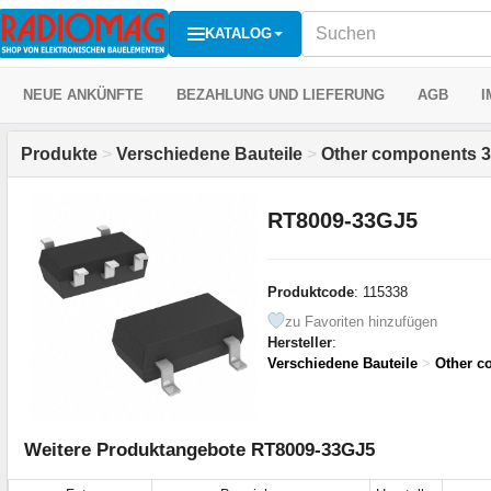
KATALOG
NEUE ANKÜNFTE
BEZAHLUNG UND LIEFERUNG
AGB
I
Produkte
>
Verschiedene Bauteile
>
Other components 3
RT8009-33GJ5
Produktcode
: 115338
zu Favoriten hinzufügen
Hersteller
:
Verschiedene Bauteile
>
Other c
Weitere Produktangebote RT8009-33GJ5