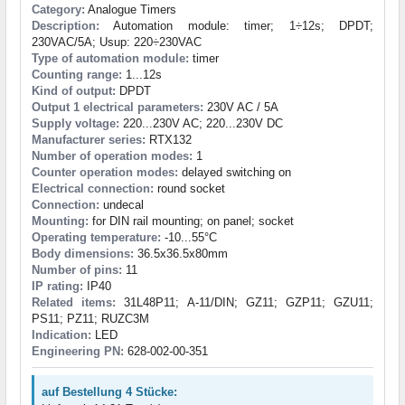
Category:
Analogue Timers
Description:
Automation module: timer; 1÷12s; DPDT;
230VAC/5A; Usup: 220÷230VAC
Type of automation module:
timer
Counting range:
1...12s
Kind of output:
DPDT
Output 1 electrical parameters:
230V AC / 5A
Supply voltage:
220...230V AC; 220...230V DC
Manufacturer series:
RTX132
Number of operation modes:
1
Counter operation modes:
delayed switching on
Electrical connection:
round socket
Connection:
undecal
Mounting:
for DIN rail mounting; on panel; socket
Operating temperature:
-10...55°C
Body dimensions:
36.5x36.5x80mm
Number of pins:
11
IP rating:
IP40
Related items:
31L48P11; A-11/DIN; GZ11; GZP11; GZU11;
PS11; PZ11; RUZC3M
Indication:
LED
Engineering PN:
628-002-00-351
auf Bestellung 4 Stücke: