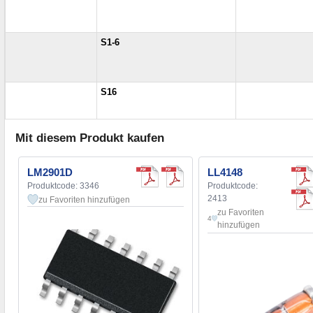
S1-6
S16
Mit diesem Produkt kaufen
LM2901D
LL4148
Produktcode: 3346
Produktcode:
2413
zu Favoriten hinzufügen
zu Favoriten
4
hinzufügen