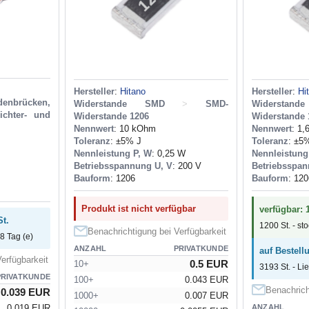
Hersteller
:
Hitano
Hersteller
:
Hi
brücken,
Widerstande SMD
>
SMD-
Widerstan
richter- und
Widerstande 1206
Widerstande 
Nennwert
: 10 kOhm
Nennwert
: 1
Toleranz
: ±5% J
Toleranz
: ±5
Nennleistung P, W
: 0,25 W
Nennleistung
Betriebsspannung U, V
: 200 V
Betriebsspan
Bauform
: 1206
Bauform
: 120
Produkt ist nicht verfügbar
verfügbar: 
St.
1200 St. - st
Benachrichtigung bei Verfügbarkeit
28 Tag (e)
ANZAHL
PRIVATKUNDE
auf Bestell
erfügbarkeit
0.5 EUR
10+
3193 St. - Li
PRIVATKUNDE
100+
0.043 EUR
Benachrich
0.039 EUR
1000+
0.007 EUR
0.019 EUR
ANZAHL