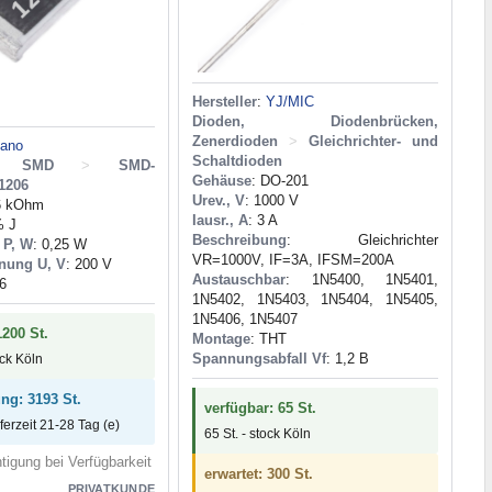
Hersteller
:
YJ/MIC
Dioden, Diodenbrücken,
Zenerdioden
>
Gleichrichter- und
tano
Schaltdioden
de SMD
>
SMD-
Gehäuse
: DO-201
1206
Urev., V
: 1000 V
,6 kOhm
Iausr., A
: 3 A
% J
Beschreibung
: Gleichrichter
 P, W
: 0,25 W
VR=1000V, IF=3A, IFSM=200A
nung U, V
: 200 V
Austauschbar
: 1N5400, 1N5401,
6
1N5402, 1N5403, 1N5404, 1N5405,
1N5406, 1N5407
1200 St.
Montage
: THT
Spannungsabfall Vf
: 1,2 В
ock Köln
ung: 3193 St.
verfügbar: 65 St.
eferzeit 21-28 Tag (e)
65 St. - stock Köln
tigung bei Verfügbarkeit
erwartet: 300 St.
PRIVATKUNDE