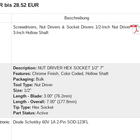
R bis 28.52 EUR
Beschreibung
Screwdrivers, Nut Drivers & Socket Drivers 1/2-Inch Nut Driver
3-Inch Hollow Shaft
Description:
NUT DRIVER HEX SOCKET 1/2" 7"
Features:
Chrome Finish, Color Coded, Hollow Shaft
Packaging:
Bulk
Tool Type:
Nut Driver
Size:
1/2"
Length - Blade:
3.00" (76.2mm)
Length - Overall:
7.00" (177.8mm)
Tip Type:
Hex Socket
Part Status:
Active
ronic
Diode Schottky 60V 1A 2-Pin SOD-123FL