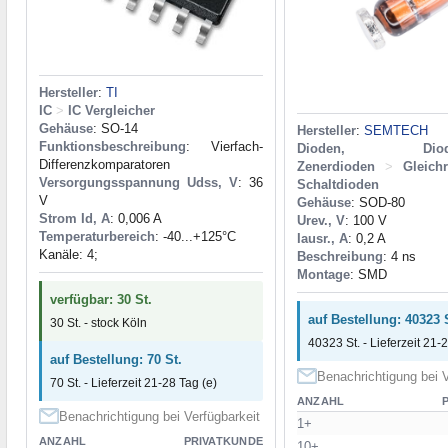
Hersteller
:
TI
IC
>
IC Vergleicher
Gehäuse
: SO-14
Hersteller
:
SEMTECH
Funktionsbeschreibung
: Vierfach-
Dioden, Dioden
Differenzkomparatoren
Zenerdioden
>
Gleich
Versorgungsspannung Udss, V
: 36
Schaltdioden
V
Gehäuse
: SOD-80
Strom Id, A
: 0,006 A
Urev., V
: 100 V
Temperaturbereich
: -40...+125°С
Iausr., A
: 0,2 A
Kanäle: 4;
Beschreibung
: 4 ns
Montage
: SMD
verfügbar: 30 St.
auf Bestellung: 40323 
30 St. - stock Köln
40323 St. - Lieferzeit 21-
auf Bestellung: 70 St.
Benachrichtigung bei V
70 St. - Lieferzeit 21-28 Tag (e)
ANZAHL
Benachrichtigung bei Verfügbarkeit
1+
ANZAHL
PRIVATKUNDE
10+