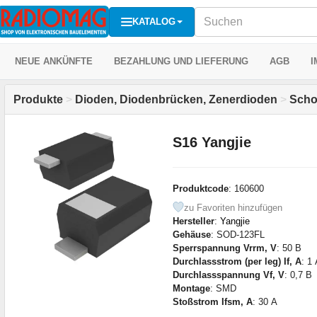
KATALOG
NEUE ANKÜNFTE
BEZAHLUNG UND LIEFERUNG
AGB
I
Produkte
>
Dioden, Diodenbrücken, Zenerdioden
>
Scho
S16 Yangjie
Produktcode
: 160600
zu Favoriten hinzufügen
Hersteller
:
Yangjie
Gehäuse
: SOD-123FL
Sperrspannung Vrrm, V
: 50 В
Durchlassstrom (per leg) If, A
: 1
Durchlassspannung Vf, V
: 0,7 В
Montage
: SMD
Stoßstrom Ifsm, A
: 30 А