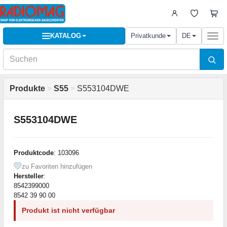
KATALOG
Privatkunde
DE
Togg
navi
Produkte
>
S55
>
S553104DWE
S553104DWE
Produktcode
: 103096
zu Favoriten hinzufügen
Hersteller
:
8542399000
8542 39 90 00
Produkt ist nicht verfügbar