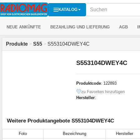
KATALOG
NEUE ANKÜNFTE
BEZAHLUNG UND LIEFERUNG
AGB
I
Produkte
>
S55
>
S553104DWEY4C
S553104DWEY4C
Produktcode
: 122893
zu Favoriten hinzufügen
Hersteller
:
Weitere Produktangebote S553104DWEY4C
Foto
Bezeichnung
Hersteller