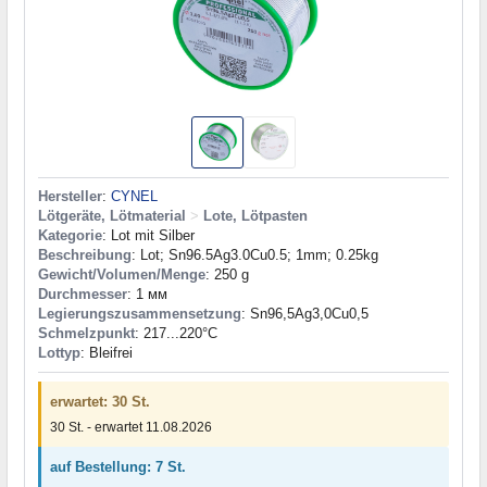
Hersteller
:
CYNEL
Lötgeräte, Lötmaterial
>
Lote, Lötpasten
Kategorie
: Lot mit Silber
Beschreibung
: Lot; Sn96.5Ag3.0Cu0.5; 1mm; 0.25kg
Gewicht/Volumen/Menge
: 250 g
Durchmesser
: 1 мм
Legierungszusammensetzung
: Sn96,5Ag3,0Cu0,5
Schmelzpunkt
: 217...220°С
Lottyp
: Bleifrei
erwartet: 30 St.
30 St. - erwartet 11.08.2026
auf Bestellung: 7 St.