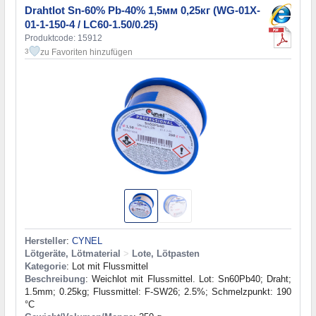
Drahtlot Sn-60% Pb-40% 1,5мм 0,25кг (WG-01X-
01-1-150-4 / LC60-1.50/0.25)
Produktcode: 15912
zu Favoriten hinzufügen
3
Hersteller
:
CYNEL
Lötgeräte, Lötmaterial
>
Lote, Lötpasten
Kategorie
: Lot mit Flussmittel
Beschreibung
: Weichlot mit Flussmittel. Lot: Sn60Pb40; Draht;
1.5mm; 0.25kg; Flussmittel: F-SW26; 2.5%; Schmelzpunkt: 190
°C