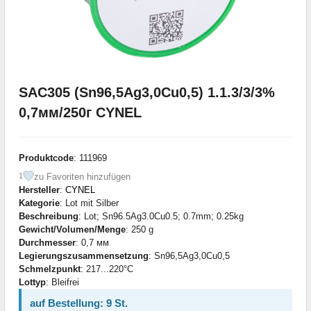
SAC305 (Sn96,5Ag3,0Cu0,5) 1.1.3/3/3%
0,7мм/250г CYNEL
Produktcode
: 111969
zu Favoriten hinzufügen
1
Hersteller
:
CYNEL
Kategorie
: Lot mit Silber
Beschreibung
: Lot; Sn96.5Ag3.0Cu0.5; 0.7mm; 0.25kg
Gewicht/Volumen/Menge
: 250 g
Durchmesser
: 0,7 мм
Legierungszusammensetzung
: Sn96,5Ag3,0Cu0,5
Schmelzpunkt
: 217...220°С
Lottyp
: Bleifrei
auf Bestellung: 9 St.