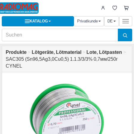
KATALOG
Privatkunde
DE
Togg
navi
Produkte
>
Lötgeräte, Lötmaterial
>
Lote, Lötpasten
>
SAC305 (Sn96,5Ag3,0Cu0,5) 1.1.3/3/3% 0,7мм/250г
CYNEL