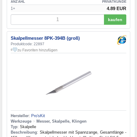
ANZAHL
PRIVATKUNDE
4.89 EUR
1+
kaufen
Skalpellmesser 8PK-394B (groß)
Produktcode: 22897
zu Favoriten hinzufügen
6
Hersteller
:
Pro'sKit
Werkzeuge
>
Messer, Skalpelle, Klingen
Typ
: Skalpelle
Beschreibung
: Skalpellmesser mit Spannzange, Gesamtlänge -