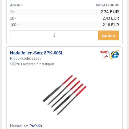
ANZAHL
PRIVATKUNDE
2.74 EUR
1+
10+
2.43 EUR
100+
2.18 EUR
kaufen
Nadelfeilen-Satz 8PK-605L
Produktcode: 31677
zu Favoriten hinzufügen
5
Hersteller
:
Pro'sKit