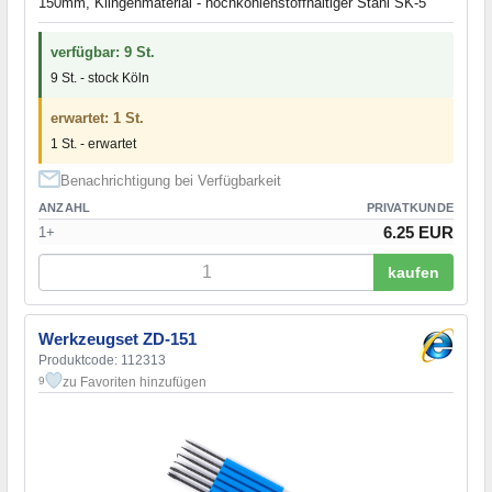
150mm, Klingenmaterial - hochkohlenstoffhaltiger Stahl SK-5
verfügbar: 9 St.
9 St. - stock Köln
erwartet: 1 St.
1 St. - erwartet
Benachrichtigung bei Verfügbarkeit
ANZAHL
PRIVATKUNDE
6.25 EUR
1+
kaufen
Werkzeugset ZD-151
Produktcode: 112313
zu Favoriten hinzufügen
9