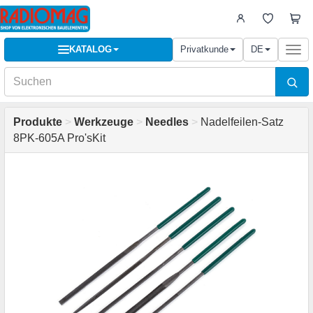
KATALOG
Privatkunde
DE
Togg
navi
Produkte
>
Werkzeuge
>
Needles
>
Nadelfeilen-Satz
8PK-605A Pro'sKit