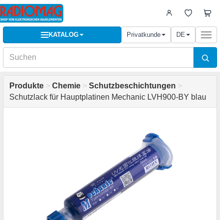
KATALOG
Privatkunde
DE
Togg
navi
Produkte
>
Chemie
>
Schutzbeschichtungen
>
Schutzlack für Hauptplatinen Mechanic LVH900-BY blau