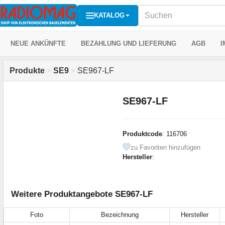
KATALOG
NEUE ANKÜNFTE
BEZAHLUNG UND LIEFERUNG
AGB
I
Produkte
>
SE9
>
SE967-LF
SE967-LF
Produktcode
: 116706
zu Favoriten hinzufügen
Hersteller
:
Weitere Produktangebote SE967-LF
Foto
Bezeichnung
Hersteller