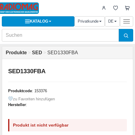
KATALOG
Privatkunde
DE
Togg
navi
Produkte
>
SED
>
SED1330FBA
SED1330FBA
Produktcode
: 153376
zu Favoriten hinzufügen
Hersteller
:
Produkt ist nicht verfügbar