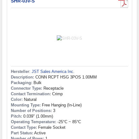
SHR-03V-S
Hersteller
:
JST Sales America Inc.
Description:
CONN RCPT HSG 3POS 1.00MM
Packaging:
Bulk
Connector Type:
Receptacle
Contact Termination:
Crimp
Color:
Natural
Mounting Type:
Free Hanging (In-Line)
Number of Positions:
3
Pitch:
0.039" (1.00mm)
Operating Temperature:
-25°C ~ 85°C
Contact Type:
Female Socket
Part Status:
Active
Number of Rows:
1