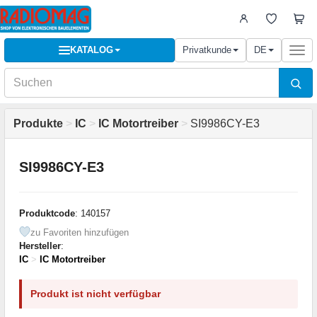
KATALOG
Privatkunde
DE
Togg
navi
Produkte
>
IC
>
IC Motortreiber
>
SI9986CY-E3
SI9986CY-E3
Produktcode
: 140157
zu Favoriten hinzufügen
Hersteller
:
IC
>
IC Motortreiber
Produkt ist nicht verfügbar