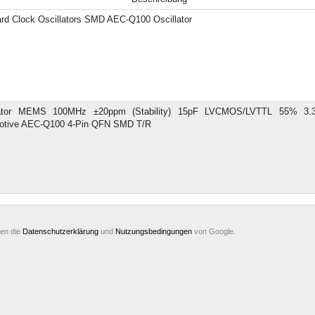
rd Clock Oscillators SMD AEC-Q100 Oscillator
lator MEMS 100MHz ±20ppm (Stability) 15pF LVCMOS/LVTTL 55% 3.
otive AEC-Q100 4-Pin QFN SMD T/R
ten die
Datenschutzerklärung
und
Nutzungsbedingungen
von Google.