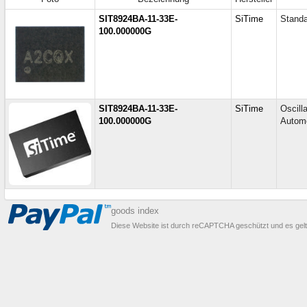
SIT8924BA-11-33E-
SiTime
Standa
100.000000G
SIT8924BA-11-33E-
SiTime
Oscil
100.000000G
Autom
goods index
Diese Website ist durch reCAPTCHA geschützt und es gel