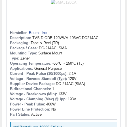
Hersteller
:
Bourns Inc.
Description:
TVS DIODE 120VWM 193VC DO214AC
Packaging:
Tape & Reel (TR)
Package / Case:
DO-214AC, SMA
Mounting Type:
Surface Mount
Type:
Zener
Operating Temperature:
-55°C ~ 150°C (TJ)
Applications:
General Purpose
Current - Peak Pulse (10/1000µs):
2.1A
Voltage - Reverse Standoff (Typ):
120V
Supplier Device Package:
DO-214AC (SMA)
Bidirectional Channels:
1
Voltage - Breakdown (Min):
133V
Voltage - Clamping (Max) @ Ipp:
193V
Power - Peak Pulse:
400W
Power Line Protection:
No
Part Status:
Active