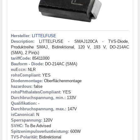
Hersteller
:
LITTELFUSE
Description:
LITTELFUSE - SMAJ120CA - TVS-Diode,
Produktreihe SMAJ, Bidirektional, 120 V, 193 V, DO-214AC
(SMA), 2 Pin(s)
tariffCode:
85411000
Bauform - Diode:
DO-214AC (SMA)
euEccn:
NLR
rohsCompliant:
YES
Diodenmontage:
Oberflächenmontage
hazardous:
false
rohsPhthalatesCompliant:
YES
Durchbruchspannung, min.:
133V
Qualifikation:
-
Durchbruchspannung, max.:
147V
isCanonical:
N
Sperrspannung:
120V
SVHC:
To Be Advised
Spitzenimpulsverlustleistung:
600W
TVS-Polarität:
Bidirektional