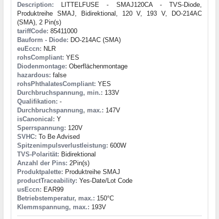
Description:
LITTELFUSE - SMAJ120CA - TVS-Diode,
Produktreihe SMAJ, Bidirektional, 120 V, 193 V, DO-214AC
(SMA), 2 Pin(s)
tariffCode:
85411000
Bauform - Diode:
DO-214AC (SMA)
euEccn:
NLR
rohsCompliant:
YES
Diodenmontage:
Oberflächenmontage
hazardous:
false
rohsPhthalatesCompliant:
YES
Durchbruchspannung, min.:
133V
Qualifikation:
-
Durchbruchspannung, max.:
147V
isCanonical:
Y
Sperrspannung:
120V
SVHC:
To Be Advised
Spitzenimpulsverlustleistung:
600W
TVS-Polarität:
Bidirektional
Anzahl der Pins:
2Pin(s)
Produktpalette:
Produktreihe SMAJ
productTraceability:
Yes-Date/Lot Code
usEccn:
EAR99
Betriebstemperatur, max.:
150°C
Klemmspannung, max.:
193V