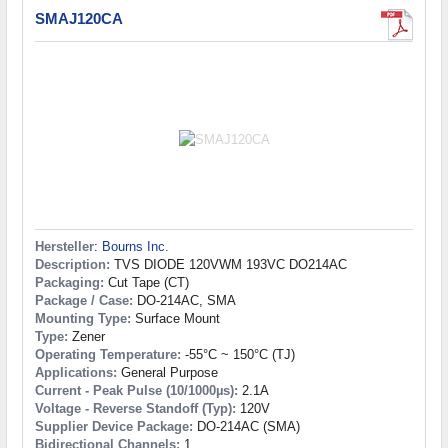
SMAJ120CA
Hersteller
:
Bourns Inc.
Description:
TVS DIODE 120VWM 193VC DO214AC
Packaging:
Cut Tape (CT)
Package / Case:
DO-214AC, SMA
Mounting Type:
Surface Mount
Type:
Zener
Operating Temperature:
-55°C ~ 150°C (TJ)
Applications:
General Purpose
Current - Peak Pulse (10/1000µs):
2.1A
Voltage - Reverse Standoff (Typ):
120V
Supplier Device Package:
DO-214AC (SMA)
Bidirectional Channels:
1