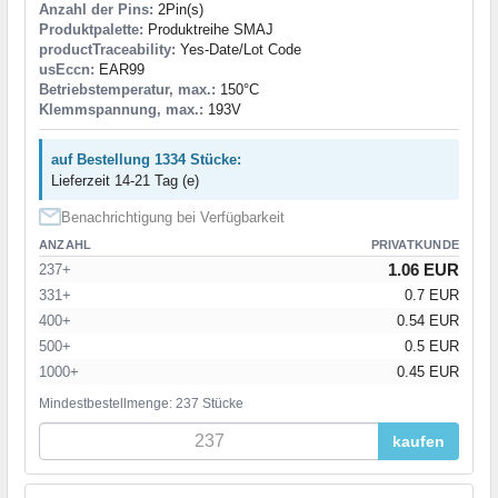
Anzahl der Pins:
2Pin(s)
Produktpalette:
Produktreihe SMAJ
productTraceability:
Yes-Date/Lot Code
usEccn:
EAR99
Betriebstemperatur, max.:
150°C
Klemmspannung, max.:
193V
auf Bestellung 1334 Stücke:
Lieferzeit 14-21 Tag (e)
Benachrichtigung bei Verfügbarkeit
ANZAHL
PRIVATKUNDE
1.06 EUR
237+
331+
0.7 EUR
400+
0.54 EUR
500+
0.5 EUR
1000+
0.45 EUR
Mindestbestellmenge: 237 Stücke
kaufen