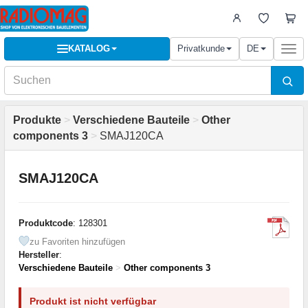
KATALOG
Privatkunde
DE
Togg
navi
Produkte
>
Verschiedene Bauteile
>
Other
components 3
>
SMAJ120CA
SMAJ120CA
Produktcode
: 128301
zu Favoriten hinzufügen
Hersteller
:
Verschiedene Bauteile
>
Other components 3
Produkt ist nicht verfügbar