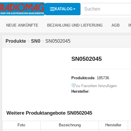
KATALOG
NEUE ANKÜNFTE
BEZAHLUNG UND LIEFERUNG
AGB
I
Produkte
>
SN0
>
SN0502045
SN0502045
Produktcode
: 185736
zu Favoriten hinzufügen
Hersteller
:
Weitere Produktangebote SN0502045
Foto
Bezeichnung
Hersteller