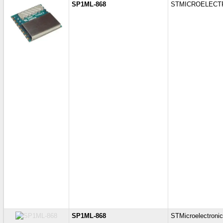
SP1ML-868
STMICROELECT
SP1ML-868
STMicroelectroni