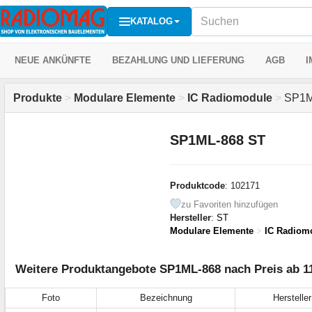
KATALOG
NEUE ANKÜNFTE
BEZAHLUNG UND LIEFERUNG
AGB
I
Produkte
>
Modulare Elemente
>
IC Radiomodule
>
SP1M
SP1ML-868 ST
Produktcode
: 102171
zu Favoriten hinzufügen
Hersteller
:
ST
Modulare Elemente
>
IC Radiom
Weitere Produktangebote SP1ML-868 nach Preis ab 1
Foto
Bezeichnung
Hersteller