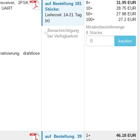
ceiver, 2FSK,
8+
31.95 EUR
auf Bestellung 181
I, UART
10+
28.75 EUR
Stücke:
50+
27.98 EUR
Lieferzeit 14-21 Tag
100+
27.2 EUR
(e)
Mindestbestellmenge:
Benachrichtigung
8 Stücke
bei Verfügbarkeit
kaufen
isierung, drahtlose
1+
46.18 EUR
auf Bestellung 39