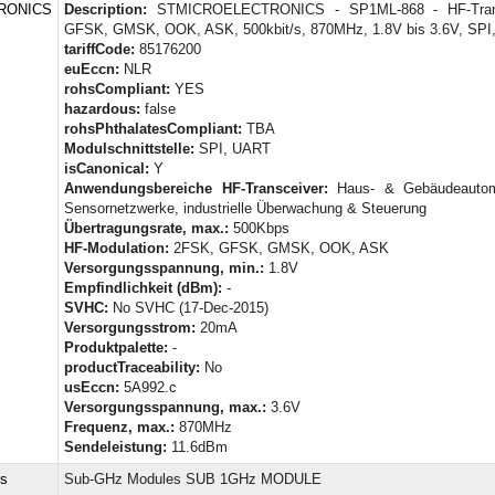
RONICS
Description:
STMICROELECTRONICS - SP1ML-868 - HF-Trans
GFSK, GMSK, OOK, ASK, 500kbit/s, 870MHz, 1.8V bis 3.6V, SP
tariffCode:
85176200
euEccn:
NLR
rohsCompliant:
YES
hazardous:
false
rohsPhthalatesCompliant:
TBA
Modulschnittstelle:
SPI, UART
isCanonical:
Y
Anwendungsbereiche HF-Transceiver:
Haus- & Gebäudeautomat
Sensornetzwerke, industrielle Überwachung & Steuerung
Übertragungsrate, max.:
500Kbps
HF-Modulation:
2FSK, GFSK, GMSK, OOK, ASK
Versorgungsspannung, min.:
1.8V
Empfindlichkeit (dBm):
-
SVHC:
No SVHC (17-Dec-2015)
Versorgungsstrom:
20mA
Produktpalette:
-
productTraceability:
No
usEccn:
5A992.c
Versorgungsspannung, max.:
3.6V
Frequenz, max.:
870MHz
Sendeleistung:
11.6dBm
cs
Sub-GHz Modules SUB 1GHz MODULE