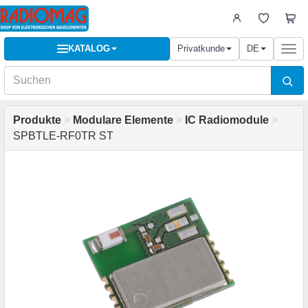
KATALOG
Privatkunde
DE
Togg
navi
Produkte
>
Modulare Elemente
>
IC Radiomodule
>
SPBTLE-RF0TR ST