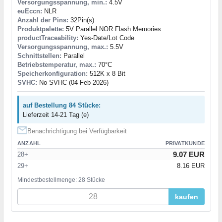
Versorgungsspannung, min.:
4.5V
euEccn:
NLR
Anzahl der Pins:
32Pin(s)
Produktpalette:
5V Parallel NOR Flash Memories
productTraceability:
Yes-Date/Lot Code
Versorgungsspannung, max.:
5.5V
Schnittstellen:
Parallel
Betriebstemperatur, max.:
70°C
Speicherkonfiguration:
512K x 8 Bit
SVHC:
No SVHC (04-Feb-2026)
auf Bestellung 84 Stücke:
Lieferzeit 14-21 Tag (e)
Benachrichtigung bei Verfügbarkeit
ANZAHL
PRIVATKUNDE
9.07 EUR
28+
29+
8.16 EUR
Mindestbestellmenge: 28 Stücke
kaufen