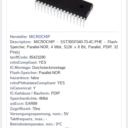
Hersteller
:
MICROCHIP
Description:
MICROCHIP - SST39SF040-70-4C-PHE - Flash-
Speicher, Parallel-NOR, 4 Mbit, 512K x 8 Bit, Parallel, PDIP, 32
Pin(s)
tariffCode:
85423290
rohsCompliant:
YES
IC-Montage:
Durchsteckmontage
Flash-Speicher:
Parallel-NOR
hazardous:
false
rohsPhthalatesCompliant:
YES
isCanonical:
Y
IC-Gehäuse / Bauform:
PDIP
Speicherdichte:
4Mbit
usEccn:
EAR99
Zugriffszeit:
70ns
Versorgungsspannung, nom.:
5V
Taktfrequenz, max.:
-
Betriebstemperatur, min.:
0°C