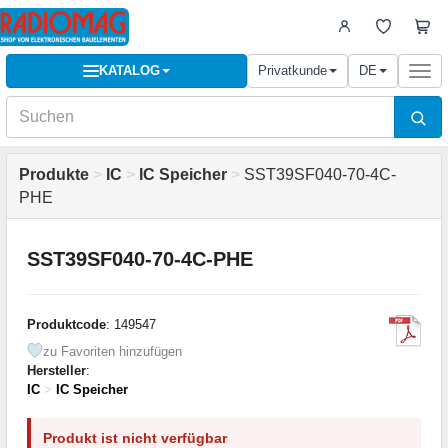
KATALOG
Privatkunde
DE
Togg
navi
Produkte
>
IC
>
IC Speicher
>
SST39SF040-70-4C-
PHE
SST39SF040-70-4C-PHE
Produktcode
: 149547
zu Favoriten hinzufügen
Hersteller
:
IC
>
IC Speicher
Produkt ist nicht verfügbar