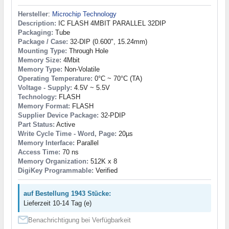
Hersteller
:
Microchip Technology
Description:
IC FLASH 4MBIT PARALLEL 32DIP
Packaging:
Tube
Package / Case:
32-DIP (0.600", 15.24mm)
Mounting Type:
Through Hole
Memory Size:
4Mbit
Memory Type:
Non-Volatile
Operating Temperature:
0°C ~ 70°C (TA)
Voltage - Supply:
4.5V ~ 5.5V
Technology:
FLASH
Memory Format:
FLASH
Supplier Device Package:
32-PDIP
Part Status:
Active
Write Cycle Time - Word, Page:
20µs
Memory Interface:
Parallel
Access Time:
70 ns
Memory Organization:
512K x 8
DigiKey Programmable:
Verified
auf Bestellung 1943 Stücke:
Lieferzeit 10-14 Tag (e)
Benachrichtigung bei Verfügbarkeit