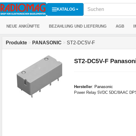
KATALOG
NEUE ANKÜNFTE
BEZAHLUNG UND LIEFERUNG
AGB
I
Produkte
>
PANASONIC
>
ST2-DC5V-F
ST2-DC5V-F Panason
Hersteller
:
Panasonic
Power Relay 5VDC 5DC/8AAC D