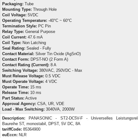
Packaging:
Tube
Mounting Type:
Through Hole
Coil Voltage:
5VDC
Operating Temperature:
-40°C ~ 60°C
Termination Style:
PC Pin
Relay Type:
General Purpose
Coil Current:
47.6 mA
Coil Type:
Non Latching
Seal Rating:
Sealed - Fully
Contact Material:
Silver Tin Oxide (AgSnO)
Contact Form:
DPST-NO (2 Form A)
Contact Rating (Current):
8 A
Switching Voltage:
380VAC, 250VDC - Max
Must Release Voltage:
0.5 VDC
Must Operate Voltage:
4 VDC
Operate Time:
15 ms
Release Time:
10 ms
Part Status:
Active
Approval Agency:
CSA, UR, VDE
Load - Max Switching:
3040VA, 2000W
Description:
PANASONIC - ST2-DC5V-F - Universelles Leistungsrela
Baureihe ST, monostabil, DPST, 5V DC, 8A
tariffCode:
85364900
euEccn:
NLR