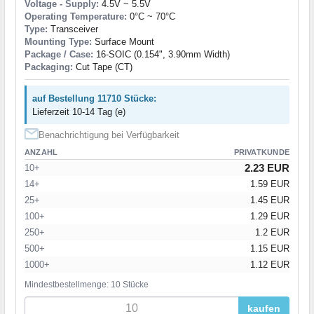
Voltage - Supply:
4.5V ~ 5.5V
Operating Temperature:
0°C ~ 70°C
Type:
Transceiver
Mounting Type:
Surface Mount
Package / Case:
16-SOIC (0.154", 3.90mm Width)
Packaging:
Cut Tape (CT)
auf Bestellung 11710 Stücke:
Lieferzeit 10-14 Tag (e)
Benachrichtigung bei Verfügbarkeit
ANZAHL
PRIVATKUNDE
2.23 EUR
10+
14+
1.59 EUR
25+
1.45 EUR
100+
1.29 EUR
250+
1.2 EUR
500+
1.15 EUR
1000+
1.12 EUR
Mindestbestellmenge: 10 Stücke
kaufen