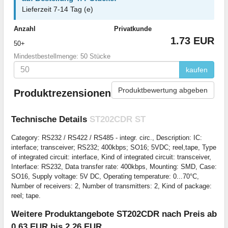
Lieferzeit 7-14 Tag (e)
Anzahl
Privatkunde
1.73 EUR
50+
Mindestbestellmenge: 50 Stücke
kaufen
Produktbewertung abgeben
Produktrezensionen
Technische Details
ST202CDR ST
Category: RS232 / RS422 / RS485 - integr. circ., Description: IC:
interface; transceiver; RS232; 400kbps; SO16; 5VDC; reel,tape, Type
of integrated circuit: interface, Kind of integrated circuit: transceiver,
Interface: RS232, Data transfer rate: 400kbps, Mounting: SMD, Case:
SO16, Supply voltage: 5V DC, Operating temperature: 0...70°C,
Number of receivers: 2, Number of transmitters: 2, Kind of package:
reel; tape.
Weitere Produktangebote ST202CDR nach Preis ab
0.63 EUR bis 2.26 EUR