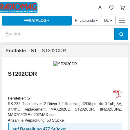
KATALOG
Privatkunde
DE
Togg
navi
Produkte
>
ST
>
ST202CDR
ST202CDR
Hersteller
:
ST
RS-232 Transceiver, 2-Driver / 2-Receiver, 120kbps, 4x 0.1uF, 5V,
0?70°C Replacement: MAX202CD, ST202CDR, HIN202CBNZ.
MAX202CSE+ 202MAX cse
Anzahl je Verpackung: 50 Stücke
auf Bestellung 477 Stücke: