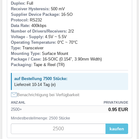
Duplex:
Full
Receiver Hysteresis:
500 mV
Supplier Device Package:
16-SO
Protocol:
RS232
Data Rate:
400kbps
Number of Drivers/Receivers:
2/2
Voltage - Supply:
4.5V ~ 5.5V
Operating Temperature:
0°C ~ 70°C
Type:
Transceiver
Mounting Type:
Surface Mount
Package / Case:
16-SOIC (0.154", 3.90mm Width)
Packaging:
Tape & Reel (TR)
auf Bestellung 7500 Stücke:
Lieferzeit 10-14 Tag (e)
Benachrichtigung bei Verfügbarkeit
ANZAHL
PRIVATKUNDE
0.95 EUR
2500+
Mindestbestellmenge: 2500 Stücke
kaufen