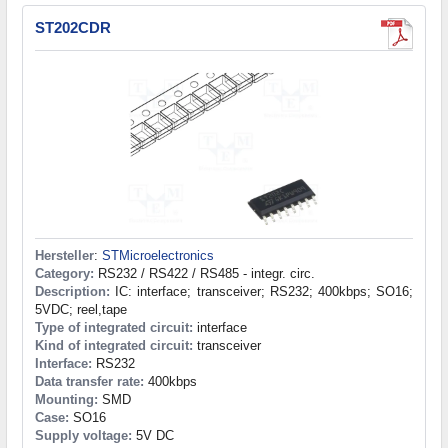
ST202CDR
Hersteller
:
STMicroelectronics
Category:
RS232 / RS422 / RS485 - integr. circ.
Description:
IC: interface; transceiver; RS232; 400kbps; SO16;
5VDC; reel,tape
Type of integrated circuit:
interface
Kind of integrated circuit:
transceiver
Interface:
RS232
Data transfer rate:
400kbps
Mounting:
SMD
Case:
SO16
Supply voltage:
5V DC