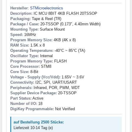
Hersteller
:
STMicroelectronics
Description:
IC MCU 8BIT 4KB FLASH 20TSSOP
Packaging:
Tape & Reel (TR)
Package / Case:
20-TSSOP (0.173", 4.40mm Width)
Mounting Type:
Surface Mount
Speed:
16MHz
Program Memory Size:
4KB (4K x 8)
RAM Size:
1.5K x 8
Operating Temperature:
-40°C ~ 85°C (TA)
Oscillator Type:
Internal
Program Memory Type:
FLASH
Core Processor:
STM8
Core Size:
8-Bit
Voltage - Supply (Vcc/Vdd):
1.65V ~ 3.6V
Connectivity:
I2C, SPI, UART/USART
Peripherals:
Infrared, POR, PWM, WDT
Supplier Device Package:
20-TSSOP
Part Status:
Active
Number of I/O:
18
DigiKey Programmable:
Not Verified
auf Bestellung 2500 Stücke:
Lieferzeit 10-14 Tag (e)