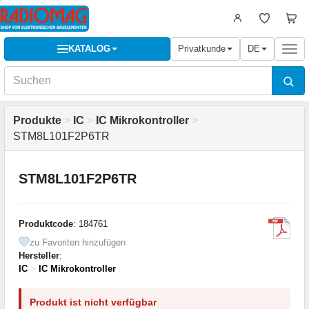
KATALOG
Privatkunde
DE
Togg
navi
Produkte
>
IC
>
IC Mikrokontroller
>
STM8L101F2P6TR
STM8L101F2P6TR
Produktcode
: 184761
zu Favoriten hinzufügen
Hersteller
:
IC
>
IC Mikrokontroller
Produkt ist nicht verfügbar