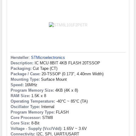
Hersteller
:
STMicroelectronics
Description:
IC MCU 8BIT 4KB FLASH 20TSSOP
Packaging:
Cut Tape (CT)
Package / Case:
20-TSSOP (0.173", 4.40mm Width)
Mounting Type:
Surface Mount
Speed:
16MHz
Program Memory Size:
4KB (4K x 8)
RAM Size:
1.5K x 8
Operating Temperature:
-40°C ~ 85°C (TA)
Oscillator Type:
Internal
Program Memory Type:
FLASH
Core Processor:
STM8
Core Size:
8-Bit
Voltage - Supply (Vcc/Vdd):
1.65V ~ 3.6V
Connectivity:
I2C, SPI, UART/USART