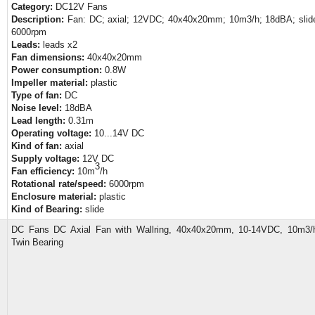
Category:
DC12V Fans
Description:
Fan: DC; axial; 12VDC; 40x40x20mm; 10m3/h; 18dBA; slid
6000rpm
Leads:
leads x2
Fan dimensions:
40x40x20mm
Power consumption:
0.8W
Impeller material:
plastic
Type of fan:
DC
Noise level:
18dBA
Lead length:
0.31m
Operating voltage:
10...14V DC
Kind of fan:
axial
Supply voltage:
12V DC
3
Fan efficiency:
10m
/h
Rotational rate/speed:
6000rpm
Enclosure material:
plastic
Kind of Bearing:
slide
DC Fans DC Axial Fan with Wallring, 40x40x20mm, 10-14VDC, 10m3/
Twin Bearing