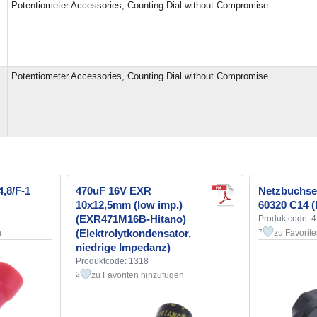
Potentiometer Accessories, Counting Dial without Compromise
Potentiometer Accessories, Counting Dial without Compromise
4,8/F-1
470uF 16V EXR
Netzbuchse
10x12,5mm (low imp.)
60320 C14 (
(EXR471M16B-Hitano)
Produktcode: 
(Elektrolytkondensator,
n
zu Favorit
7
niedrige Impedanz)
Produktcode: 1318
zu Favoriten hinzufügen
2