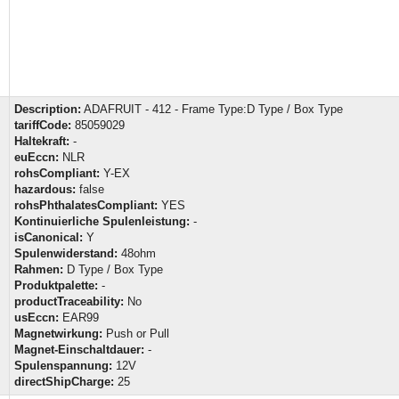
Description:
ADAFRUIT - 412 - Frame Type:D Type / Box Type
tariffCode:
85059029
Haltekraft:
-
euEccn:
NLR
rohsCompliant:
Y-EX
hazardous:
false
rohsPhthalatesCompliant:
YES
Kontinuierliche Spulenleistung:
-
isCanonical:
Y
Spulenwiderstand:
48ohm
Rahmen:
D Type / Box Type
Produktpalette:
-
productTraceability:
No
usEccn:
EAR99
Magnetwirkung:
Push or Pull
Magnet-Einschaltdauer:
-
Spulenspannung:
12V
directShipCharge:
25