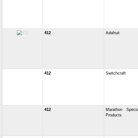
412
Adafruit
412
Switchcraft
412
Marathon Specia
Products