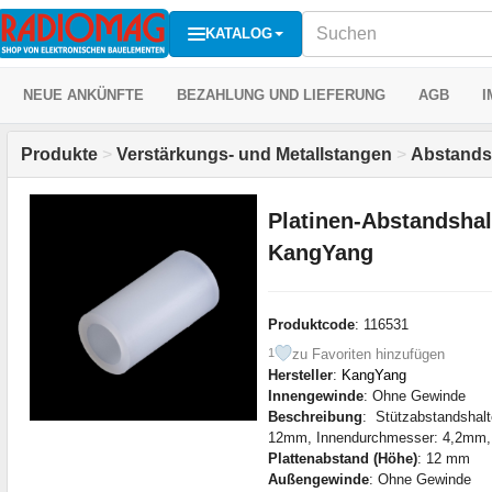
KATALOG
NEUE ANKÜNFTE
BEZAHLUNG UND LIEFERUNG
AGB
I
Produkte
>
Verstärkungs- und Metallstangen
>
Abstands
Platinen-Abstandsha
KangYang
Produktcode
: 116531
zu Favoriten hinzufügen
1
Hersteller
:
KangYang
Innengewinde
: Ohne Gewinde
Beschreibung
: Stützabstandshal
12mm, Innendurchmesser: 4,2mm,
Plattenabstand (Höhe)
: 12 mm
Außengewinde
: Ohne Gewinde