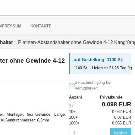
MPRESSUM
KONTAKTE
halter
>
Platinen-Abstandshalter ohne Gewinde 4-12 KangYan
auf Bestellung: 1140 St.
lter ohne Gewinde 4-12
1140 St. - Lieferzeit 21-28 Tag (e)
Benachrichtigung bei
Verfügbarkeit
Anzahl
Privatkunde
0.098 EUR
1+
10+
0.082 EUR
ter, Montage-, без Gewinde, Länge:
100+
0.07 EUR
 Außendurchmesser: 6,3mm
1000+
0.055 EUR
kaufen