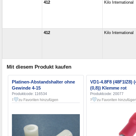
412
Kilo International
412
Kilo International
Mit diesem Produkt kaufen
Platinen-Abstandshalter ohne
VD1-4.8F8 (48F1IZ8) (
Gewinde 4-15
(0,8)) Klemme rot
Produktcode: 116534
Produktcode: 20077
zu Favoriten hinzufügen
zu Favoriten hinzufüge
1
3