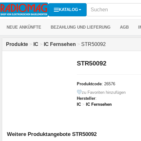
KATALOG
NEUE ANKÜNFTE
BEZAHLUNG UND LIEFERUNG
AGB
I
Produkte
>
IC
>
IC Fernsehen
>
STR50092
STR50092
Produktcode
: 26576
zu Favoriten hinzufügen
Hersteller
:
IC
>
IC Fernsehen
Weitere Produktangebote STR50092