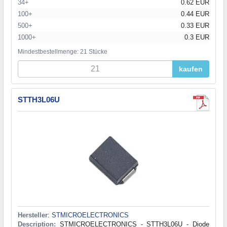
34+
0.62 EUR
100+
0.44 EUR
500+
0.33 EUR
1000+
0.3 EUR
Mindestbestellmenge: 21 Stücke
kaufen
STTH3L06U
Hersteller
:
STMICROELECTRONICS
Description:
STMICROELECTRONICS - STTH3L06U - Diode