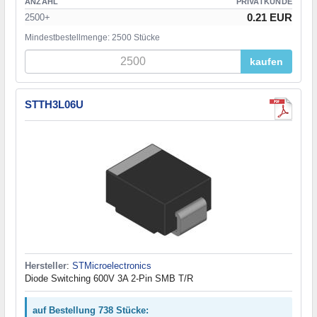
ANZAHL
PRIVATKUNDE
0.21 EUR
2500+
Mindestbestellmenge: 2500 Stücke
kaufen
STTH3L06U
Hersteller
:
STMicroelectronics
Diode Switching 600V 3A 2-Pin SMB T/R
auf Bestellung 738 Stücke: