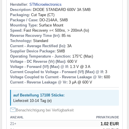
Hersteller
:
STMicroelectronics
Description:
DIODE STANDARD 600V 3A SMB
Packaging:
Cut Tape (CT)
Package / Case:
DO-214AA, SMB
Mounting Type:
Surface Mount
Speed:
Fast Recovery =< 500ns, > 200mA (Io)
Reverse Recovery Time (trr):
85 ns
Technology:
Standard
Current - Average Rectified (Io):
3A
Supplier Device Package:
SMB
Operating Temperature - Junction:
175°C (Max)
Voltage - DC Reverse (Vr) (Max):
600 V
Voltage - Forward (Vf) (Max) @ If:
1.3 V @ 3 A
Current Coupled to Voltage - Forward (Vf) (Max) @ If:
3
Voltage Coupled to Current - Reverse Leakage @ Vr:
600
Current - Reverse Leakage @ Vr:
3 µA @ 600 V
auf Bestellung 17108 Stücke:
Lieferzeit 10-14 Tag (e)
Benachrichtigung bei Verfügbarkeit
ANZAHL
PRIVATKUNDE
1.02 EUR
21+