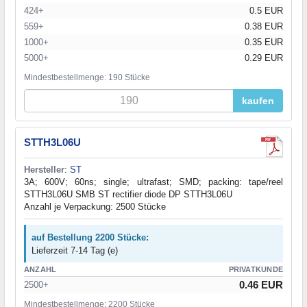
424+
0.5 EUR
559+
0.38 EUR
1000+
0.35 EUR
5000+
0.29 EUR
Mindestbestellmenge: 190 Stücke
kaufen
STTH3L06U
Hersteller
:
ST
3A; 600V; 60ns; single; ultrafast; SMD; packing: tape/reel
STTH3L06U SMB ST rectifier diode DP STTH3L06U
Anzahl je Verpackung: 2500 Stücke
auf Bestellung 2200 Stücke:
Lieferzeit 7-14 Tag (e)
ANZAHL
PRIVATKUNDE
0.46 EUR
2500+
Mindestbestellmenge: 2200 Stücke