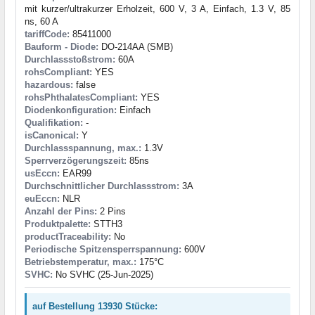
mit kurzer/ultrakurzer Erholzeit, 600 V, 3 A, Einfach, 1.3 V, 85
ns, 60 A
tariffCode:
85411000
Bauform - Diode:
DO-214AA (SMB)
Durchlassstoßstrom:
60A
rohsCompliant:
YES
hazardous:
false
rohsPhthalatesCompliant:
YES
Diodenkonfiguration:
Einfach
Qualifikation:
-
isCanonical:
Y
Durchlassspannung, max.:
1.3V
Sperrverzögerungszeit:
85ns
usEccn:
EAR99
Durchschnittlicher Durchlassstrom:
3A
euEccn:
NLR
Anzahl der Pins:
2 Pins
Produktpalette:
STTH3
productTraceability:
No
Periodische Spitzensperrspannung:
600V
Betriebstemperatur, max.:
175°C
SVHC:
No SVHC (25-Jun-2025)
auf Bestellung 13930 Stücke: