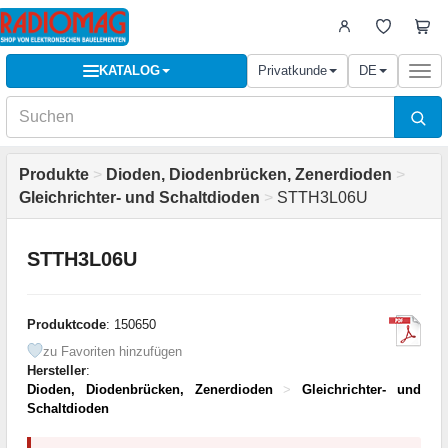
KATALOG
Privatkunde
DE
Togg
navi
Produkte
>
Dioden, Diodenbrücken, Zenerdioden
>
Gleichrichter- und Schaltdioden
>
STTH3L06U
STTH3L06U
Produktcode
: 150650
zu Favoriten hinzufügen
Hersteller
:
Dioden, Diodenbrücken, Zenerdioden
>
Gleichrichter- und
Schaltdioden