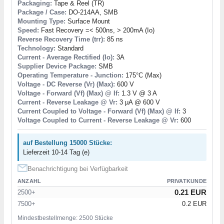
Packaging:
Tape & Reel (TR)
Package / Case:
DO-214AA, SMB
Mounting Type:
Surface Mount
Speed:
Fast Recovery =< 500ns, > 200mA (Io)
Reverse Recovery Time (trr):
85 ns
Technology:
Standard
Current - Average Rectified (Io):
3A
Supplier Device Package:
SMB
Operating Temperature - Junction:
175°C (Max)
Voltage - DC Reverse (Vr) (Max):
600 V
Voltage - Forward (Vf) (Max) @ If:
1.3 V @ 3 A
Current - Reverse Leakage @ Vr:
3 µA @ 600 V
Current Coupled to Voltage - Forward (Vf) (Max) @ If:
3
Voltage Coupled to Current - Reverse Leakage @ Vr:
600
auf Bestellung 15000 Stücke:
Lieferzeit 10-14 Tag (e)
Benachrichtigung bei Verfügbarkeit
ANZAHL
PRIVATKUNDE
0.21 EUR
2500+
7500+
0.2 EUR
Mindestbestellmenge: 2500 Stücke