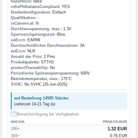
hazardous:
false
rohsPhthalatesCompliant:
YES
Diodenkonfiguration:
Einfach
Qualifikation:
-
isCanonical:
N
Durchlassspannung, max.:
1.3V
Sperrverzögerungszeit:
85ns
usEccn:
EAR99
Durchschnittlicher Durchlassstrom:
3A
euEccn:
NLR
Anzahl der Pins:
2 Pins
Produktpalette:
STTH3
productTraceability:
No
Periodische Spitzensperrspannung:
600V
Betriebstemperatur, max.:
175°C
SVHC:
No SVHC (25-Jun-2025)
auf Bestellung 14585 Stücke:
Lieferzeit 14-21 Tag (e)
Benachrichtigung bei Verfügbarkeit
ANZAHL
PRIVATKUNDE
1.32 EUR
190+
304+
0.76 EUR