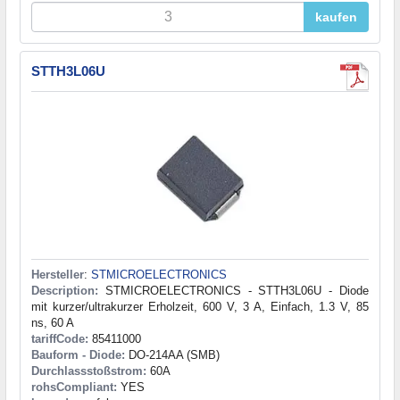
kaufen
STTH3L06U
Hersteller
:
STMICROELECTRONICS
Description:
STMICROELECTRONICS - STTH3L06U - Diode
mit kurzer/ultrakurzer Erholzeit, 600 V, 3 A, Einfach, 1.3 V, 85
ns, 60 A
tariffCode:
85411000
Bauform - Diode:
DO-214AA (SMB)
Durchlassstoßstrom:
60A
rohsCompliant:
YES