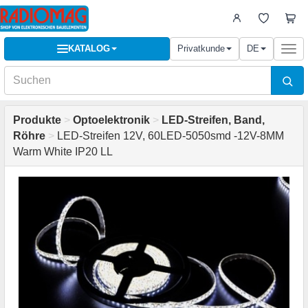
KATALOG
Privatkunde
DE
Togg
navi
Produkte
>
Optoelektronik
>
LED-Streifen, Band,
Röhre
>
LED-Streifen 12V, 60LED-5050smd -12V-8MM
Warm White IP20 LL