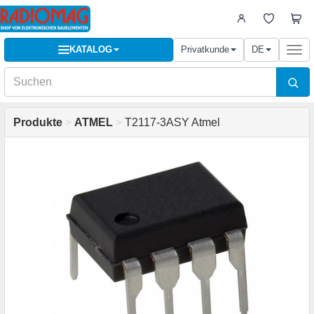
KATALOG
Privatkunde
DE
Togg
navi
Produkte
>
ATMEL
>
T2117-3ASY Atmel