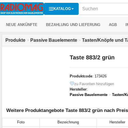
KATALOG
NEUE ANKÜNFTE
BEZAHLUNG UND LIEFERUNG
AGB
I
Produkte
>
Passive Bauelemente
>
Tasten/Knöpfe und T
Taste 883/2 grün
Produktcode
: 173426
zu Favoriten hinzufügen
Hersteller
:
Passive Bauelemente
>
Tasten/K
Weitere Produktangebote Taste 883/2 grün nach Preis
Foto
Bezeichnung
Hersteller