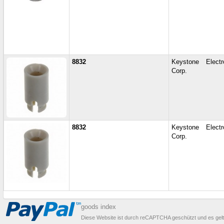
8832
Keystone Electr
Corp.
8832
Keystone Electr
Corp.
goods index
Diese Website ist durch reCAPTCHA geschützt und es gel