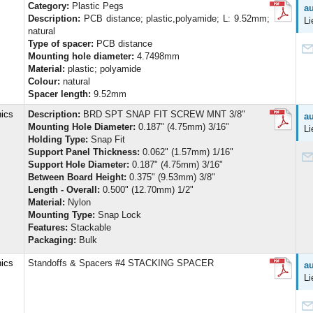
Category:
Plastic Pegs
au
Description:
PCB distance; plastic,polyamide; L: 9.52mm;
Li
natural
Type of spacer:
PCB distance
Mounting hole diameter:
4.7498mm
Material:
plastic; polyamide
Colour:
natural
Spacer length:
9.52mm
nics
Description:
BRD SPT SNAP FIT SCREW MNT 3/8"
au
Mounting Hole Diameter:
0.187" (4.75mm) 3/16"
Li
Holding Type:
Snap Fit
Support Panel Thickness:
0.062" (1.57mm) 1/16"
Support Hole Diameter:
0.187" (4.75mm) 3/16"
Between Board Height:
0.375" (9.53mm) 3/8"
Length - Overall:
0.500" (12.70mm) 1/2"
Material:
Nylon
Mounting Type:
Snap Lock
Features:
Stackable
Packaging:
Bulk
nics
Standoffs & Spacers #4 STACKING SPACER
au
Li