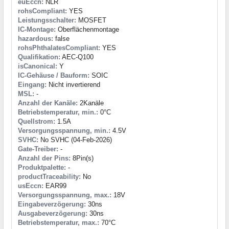
euEccn:
NLR
rohsCompliant:
YES
Leistungsschalter:
MOSFET
IC-Montage:
Oberflächenmontage
hazardous:
false
rohsPhthalatesCompliant:
YES
Qualifikation:
AEC-Q100
isCanonical:
Y
IC-Gehäuse / Bauform:
SOIC
Eingang:
Nicht invertierend
MSL:
-
Anzahl der Kanäle:
2Kanäle
Betriebstemperatur, min.:
0°C
Quellstrom:
1.5A
Versorgungsspannung, min.:
4.5V
SVHC:
No SVHC (04-Feb-2026)
Gate-Treiber:
-
Anzahl der Pins:
8Pin(s)
Produktpalette:
-
productTraceability:
No
usEccn:
EAR99
Versorgungsspannung, max.:
18V
Eingabeverzögerung:
30ns
Ausgabeverzögerung:
30ns
Betriebstemperatur, max.:
70°C