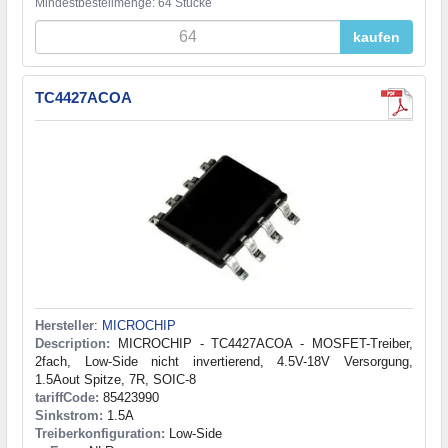
Mindestbestellmenge: 64 Stücke
kaufen
TC4427ACOA
Hersteller
:
MICROCHIP
Description:
MICROCHIP - TC4427ACOA - MOSFET-Treiber,
2fach, Low-Side nicht invertierend, 4.5V-18V Versorgung,
1.5Aout Spitze, 7R, SOIC-8
tariffCode:
85423990
Sinkstrom:
1.5A
Treiberkonfiguration:
Low-Side