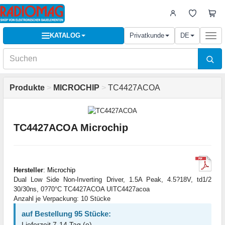
KATALOG
Privatkunde
DE
Togg
navi
Produkte
>
MICROCHIP
>
TC4427ACOA
TC4427ACOA Microchip
Hersteller
:
Microchip
Dual Low Side Non-Inverting Driver, 1.5A Peak, 4.5?18V, td1/2
30/30ns, 0?70°C TC4427ACOA UITC4427acoa
Anzahl je Verpackung: 10 Stücke
auf Bestellung 95 Stücke:
Lieferzeit 7-14 Tag (e)