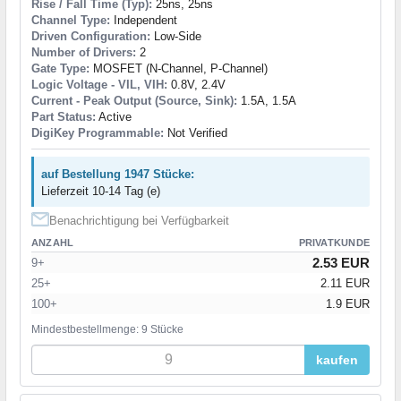
Rise / Fall Time (Typ):
25ns, 25ns
Channel Type:
Independent
Driven Configuration:
Low-Side
Number of Drivers:
2
Gate Type:
MOSFET (N-Channel, P-Channel)
Logic Voltage - VIL, VIH:
0.8V, 2.4V
Current - Peak Output (Source, Sink):
1.5A, 1.5A
Part Status:
Active
DigiKey Programmable:
Not Verified
auf Bestellung 1947 Stücke:
Lieferzeit 10-14 Tag (e)
Benachrichtigung bei Verfügbarkeit
ANZAHL
PRIVATKUNDE
2.53 EUR
9+
25+
2.11 EUR
100+
1.9 EUR
Mindestbestellmenge: 9 Stücke
kaufen