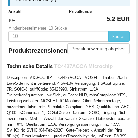
Anzahl
Privatkunde
5.2 EUR
10+
Mindestbestellmenge: 10 Stücke
kaufen
Produktbewertung abgeben
Produktrezensionen
Technische Details
TC4427ACOA Microchip
Description: MICROCHIP - TC4427ACOA - MOSFET-Treiber, 2fach,
Low-Side nicht invertierend, 4.5V-18V Versorgung, 1.5Aout Spitze,
7R, SOIC-8, tariffCode: 85423990, Sinkstrom: 1.5A,
Treiberkonfiguration: Low-Side, euEccn: NLR, rohsCompliant: YES,
Leistungsschalter: MOSFET, IC-Montage: Oberflächenmontage,
hazardous: false, rohsPhthalatesCompliant: YES, Qualifikation: AEC-
Q100, isCanonical: Y, IC-Gehäuse / Bauform: SOIC, Eingang: Nicht
invertierend, MSL: -, Anzahl der Kanäle: 2Kanäle, Betriebstemperatur,
min.: 0°C, Quellstrom: 1.5A, Versorgungsspannung, min.: 4.5V,
SVHC: No SVHC (04-Feb-2026), Gate-Treiber: -, Anzahl der Pins:
8Pin(s), Produktpalette: -, productTraceability: No, usEccn: EAR99,