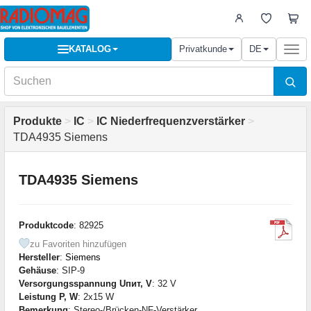
KATALOG
Privatkunde
DE
Togg
navi
Produkte
>
IC
>
IC Niederfrequenzverstärker
>
TDA4935 Siemens
TDA4935 Siemens
Produktcode
: 82925
zu Favoriten hinzufügen
Hersteller
:
Siemens
Gehäuse
: SIP-9
Versorgungsspannung Uпит, V
: 32 V
Leistung P, W
: 2x15 W
Bemerkung
: Stereo-/Brücken-NF-Verstärker