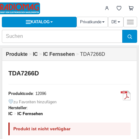
KATALOG
Privatkunde
DE
Togg
navi
Produkte
>
IC
>
IC Fernsehen
>
TDA7266D
TDA7266D
Produktcode
: 12096
zu Favoriten hinzufügen
Hersteller
:
IC
>
IC Fernsehen
Produkt ist nicht verfügbar