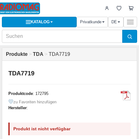
KATALOG
Privatkunde
DE
Togg
navi
Produkte
>
TDA
>
TDA7719
TDA7719
Produktcode
: 172795
zu Favoriten hinzufügen
Hersteller
:
Produkt ist nicht verfügbar