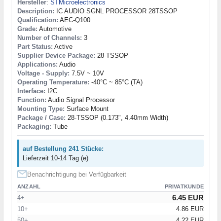
Hersteller
:
STMicroelectronics
Description:
IC AUDIO SGNL PROCESSOR 28TSSOP
Qualification:
AEC-Q100
Grade:
Automotive
Number of Channels:
3
Part Status:
Active
Supplier Device Package:
28-TSSOP
Applications:
Audio
Voltage - Supply:
7.5V ~ 10V
Operating Temperature:
-40°C ~ 85°C (TA)
Interface:
I2C
Function:
Audio Signal Processor
Mounting Type:
Surface Mount
Package / Case:
28-TSSOP (0.173", 4.40mm Width)
Packaging:
Tube
auf Bestellung 241 Stücke:
Lieferzeit 10-14 Tag (e)
Benachrichtigung bei Verfügbarkeit
ANZAHL
PRIVATKUNDE
6.45 EUR
4+
10+
4.86 EUR
50+
4.22 EUR