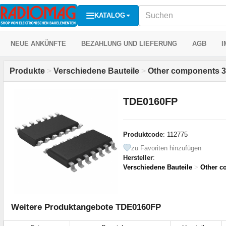
KATALOG
NEUE ANKÜNFTE
BEZAHLUNG UND LIEFERUNG
AGB
I
Produkte
>
Verschiedene Bauteile
>
Other components 3
TDE0160FP
Produktcode
: 112775
zu Favoriten hinzufügen
Hersteller
:
Verschiedene Bauteile
>
Other c
Weitere Produktangebote TDE0160FP