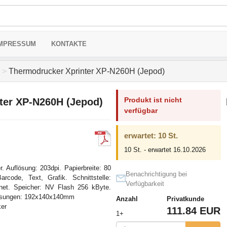
MPRESSUM
KONTAKTE
>
Thermodrucker Xprinter XP-N260H (Jepod)
Produkt ist nicht
ter XP-N260H (Jepod)
verfügbar
erwartet: 10 St.
10 St. - erwartet 16.10.2026
. Auflösung: 203dpi. Papierbreite: 80
Benachrichtigung bei
rcode, Text, Grafik. Schnittstelle:
Verfügbarkeit
net. Speicher: NV Flash 256 kByte.
ssungen: 192x140x140mm
Anzahl
Privatkunde
er
111.84 EUR
1+