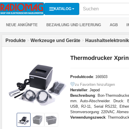
KATALOG
NEUE ANKÜNFTE
BEZAHLUNG UND LIEFERUNG
AGB
I
Produkte
>
Werkzeuge und Geräte
>
Haushaltselektronik
Thermodrucker Xprin
Produktcode
: 166503
zu Favoriten hinzufügen
Hersteller
:
Jepod
Beschreibung
: Bon-Thermodrucker
mm. Auto-Abschneider. Druck: Ba
USB, RJ-11, Serial RS232, Ether
Stromversorgung: 220VAC. Abme
Verwendungszweck
: Thermodruck