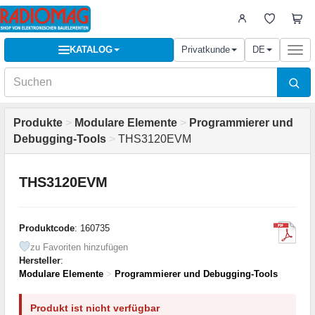
KATALOG
Privatkunde
DE
Togg
navi
Produkte
>
Modulare Elemente
>
Programmierer und
Debugging-Tools
>
THS3120EVM
THS3120EVM
Produktcode
: 160735
zu Favoriten hinzufügen
Hersteller
:
Modulare Elemente
>
Programmierer und Debugging-Tools
Produkt ist nicht verfügbar