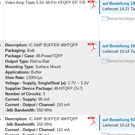
s
Video Amp Triple 5.5V 48-Pin HTQFP EP T/R
auf Bestellung 19
Lieferzeit 14-21 Ta
Benachrichtigun
s
Description:
IC AMP BUFFER 48HTQFP
auf Bestellung 19
Packaging:
Bulk
Lieferzeit 10-14 Ta
Package / Case:
48-PowerTQFP
Benachrichtigun
Output Type:
Rail-to-Rail
Mounting Type:
Surface Mount
Applications:
Buffer
Slew Rate:
1200V/µs
Voltage - Supply, Single/Dual (±):
2.7V ~ 5.5V
Supplier Device Package:
48-HTQFP (7x7)
Number of Circuits:
3
Current - Supply:
90 mA
Current - Output / Channel:
110 mA
-3db Bandwidth:
550 MHz
s
Description:
IC AMP BUFFER 48HTQFP
auf Bestellung 93
-3db Bandwidth:
550 MHz
Lieferzeit 10-14 Ta
Current - Output / Channel:
110 mA
Benachrichtigun