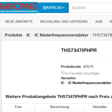
KATALOG
NEUE ANKÜNFTE
BEZAHLUNG UND LIEFERUNG
AGB
I
Produkte
>
IC
>
IC Niederfrequenzverstärker
>
THS7347I
THS7347IPHPR
Produktcode
: 203176
zu Favoriten hinzufügen
Hersteller
:
IC
>
IC Niederfrequenzverstärker
Weitere Produktangebote THS7347IPHPR nach Preis a
Foto
Bezeichnung
Hersteller