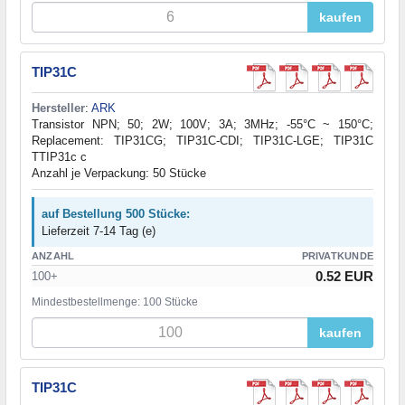
kaufen
TIP31C
Hersteller
:
ARK
Transistor NPN; 50; 2W; 100V; 3A; 3MHz; -55°C ~ 150°C;
Replacement: TIP31CG; TIP31C-CDI; TIP31C-LGE; TIP31C
TTIP31c c
Anzahl je Verpackung: 50 Stücke
auf Bestellung 500 Stücke:
Lieferzeit 7-14 Tag (e)
ANZAHL
PRIVATKUNDE
0.52 EUR
100+
Mindestbestellmenge: 100 Stücke
kaufen
TIP31C