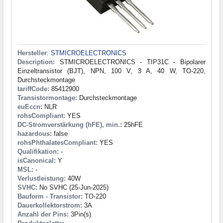
Hersteller
:
STMICROELECTRONICS
Description:
STMICROELECTRONICS - TIP31C - Bipolarer
Einzeltransistor (BJT), NPN, 100 V, 3 A, 40 W, TO-220,
Durchsteckmontage
tariffCode:
85412900
Transistormontage:
Durchsteckmontage
euEccn:
NLR
rohsCompliant:
YES
DC-Stromverstärkung (hFE), min.:
25hFE
hazardous:
false
rohsPhthalatesCompliant:
YES
Qualifikation:
-
isCanonical:
Y
MSL:
-
Verlustleistung:
40W
SVHC:
No SVHC (25-Jun-2025)
Bauform - Transistor:
TO-220
Dauerkollektorstrom:
3A
Anzahl der Pins:
3Pin(s)