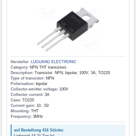
Hersteller
:
LUGUANG ELECTRONIC
Category:
NPN THT transistors
Description:
Transistor: NPN; bipolar; 100V; 3A; TO220
Type of transistor:
NPN
Polarisation:
bipolar
Collector-emitter voltage:
100V
Collector current:
3A
Case:
TO220
Current gain:
10...50
Mounting:
THT
Frequency:
3MHz
auf Bestellung 416 Stücke:
Lieferzeit 14-21 Tag (e)