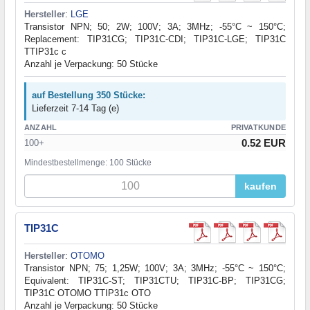
Hersteller
:
LGE
Transistor NPN; 50; 2W; 100V; 3A; 3MHz; -55°C ~ 150°C;
Replacement: TIP31CG; TIP31C-CDI; TIP31C-LGE; TIP31C
TTIP31c c
Anzahl je Verpackung: 50 Stücke
auf Bestellung 350 Stücke:
Lieferzeit 7-14 Tag (e)
ANZAHL
PRIVATKUNDE
0.52 EUR
100+
Mindestbestellmenge: 100 Stücke
kaufen
TIP31C
Hersteller
:
OTOMO
Transistor NPN; 75; 1,25W; 100V; 3A; 3MHz; -55°C ~ 150°C;
Equivalent: TIP31C-ST; TIP31CTU; TIP31C-BP; TIP31CG;
TIP31C OTOMO TTIP31c OTO
Anzahl je Verpackung: 50 Stücke