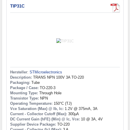
TIP31C
Hersteller
:
STMicroelectronics
Description:
TRANS NPN 100V 3A TO-220
Packaging:
Tube
Package / Case:
TO-220-3
Mounting Type:
Through Hole
Transistor Type:
NPN
Operating Temperature:
150°C (TJ)
Vce Saturation (Max) @ Ib, Ic:
1.2V @ 375mA, 3A
Current - Collector Cutoff (Max):
300µA
DC Current Gain (hFE) (Min) @ Ic, Vce:
10 @ 3A, 4V
Supplier Device Package:
TO-220
Current - Collector (Ic) (Max):
3 A