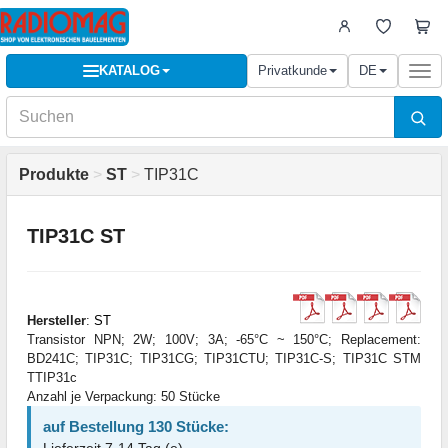
KATALOG
Privatkunde
DE
Togg
navi
Produkte
>
ST
>
TIP31C
TIP31C ST
Hersteller
:
ST
Transistor NPN; 2W; 100V; 3A; -65°C ~ 150°C; Replacement:
BD241C; TIP31C; TIP31CG; TIP31CTU; TIP31C-S; TIP31C STM
TTIP31c
Anzahl je Verpackung: 50 Stücke
auf Bestellung 130 Stücke:
Lieferzeit 7-14 Tag (e)