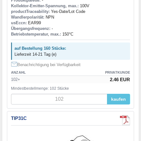
Produktpalette:
-
Kollektor-Emitter-Spannung, max.:
100V
productTraceability:
Yes-Date/Lot Code
Wandlerpolarität:
NPN
usEccn:
EAR99
Übergangsfrequenz:
-
Betriebstemperatur, max.:
150°C
auf Bestellung 160 Stücke:
Lieferzeit 14-21 Tag (e)
Benachrichtigung bei Verfügbarkeit
ANZAHL
PRIVATKUNDE
2.46 EUR
102+
Mindestbestellmenge: 102 Stücke
kaufen
TIP31C