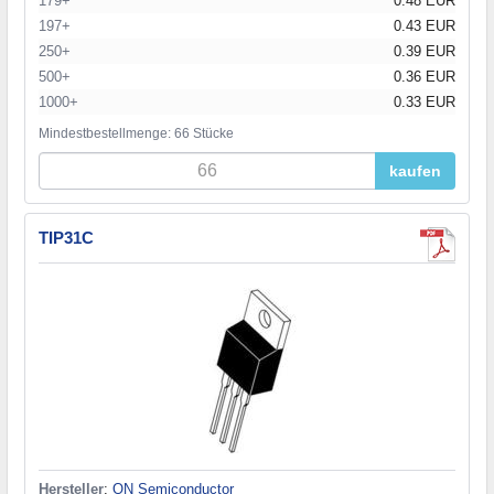
179+
0.48 EUR
197+
0.43 EUR
250+
0.39 EUR
500+
0.36 EUR
1000+
0.33 EUR
Mindestbestellmenge: 66 Stücke
kaufen
TIP31C
Hersteller
:
ON Semiconductor