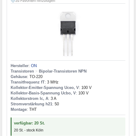
zu Favoriten hinzufügen
Hersteller
:
ON
Transistoren
>
Bipolar-Transistoren NPN
Gehäuse
: TO-220
Transitfrequenz fT
: 3 MHz
Kollektor-Emitter-Spannung Uceo, V
: 100 V
Kollektor-Basis-Spannung Ucbo, V
: 100 V
Kollektorstrom Ic, A
: 3 A
Stromverstärkung h21
: 50
Montage
: THT
verfügbar: 20 St.
20 St. - stock Köln