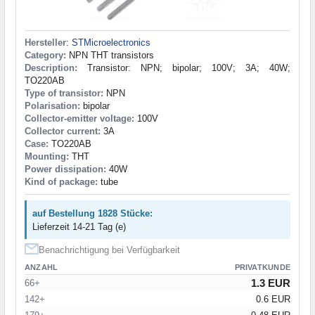
Hersteller
:
STMicroelectronics
Category:
NPN THT transistors
Description:
Transistor: NPN; bipolar; 100V; 3A; 40W;
TO220AB
Type of transistor:
NPN
Polarisation:
bipolar
Collector-emitter voltage:
100V
Collector current:
3A
Case:
TO220AB
Mounting:
THT
Power dissipation:
40W
Kind of package:
tube
auf Bestellung 1828 Stücke:
Lieferzeit 14-21 Tag (e)
Benachrichtigung bei Verfügbarkeit
ANZAHL
PRIVATKUNDE
1.3 EUR
66+
142+
0.6 EUR