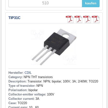
kaufen
TIP31C
Hersteller
:
CDIL
Category:
NPN THT transistors
Description:
Transistor: NPN; bipolar; 100V; 3A; 2/40W; TO220
Type of transistor:
NPN
Polarisation:
bipolar
Collector-emitter voltage:
100V
Collector current:
3A
Case:
TO220
Current gain:
10...60