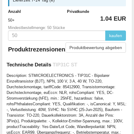
Anzahl
Privatkunde
1.04 EUR
50+
Mindestbestellmenge: 50 Stücke
kaufen
Produktbewertung abgeben
Produktrezensionen
Technische Details
TIP31C ST
Description: STMICROELECTRONICS - TIP31C - Bipolarer
Einzeltransistor (BJT), NPN, 100 V, 3 A, 40 W, TO-220,
Durchsteckmontage, tariffCode: 85412900, Transistormontage:
Durchsteckmontage, euEccn: NLR, rohsCompliant: YES, DC-
Stromverstärkung (hFE), min.: 25hFE, hazardous: false,
rohsPhthalatesCompliant: YES, Qualifikation: -, isCanonical: Y, MSL:
-, Verlustleistung: 40W, SVHC: No SVHC (25-Jun-2025), Bauform -
Transistor: TO-220, Dauerkollektorstrom: 3A, Anzahl der Pins:
3Pin(s), Produktpalette: -, Kollektor-Emitter-Spannung, max.: 100V,
productTraceability: Yes-Date/Lot Code, Wandlerpolarität: NPN,
usEccn: EAR99, Übergangsfrequenz: -, Betriebstemperatur, max.: