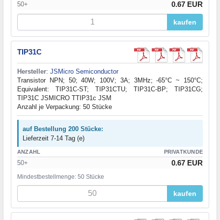
0.67 EUR
50+
kaufen
TIP31C
Hersteller
:
JSMicro Semiconductor
Transistor NPN; 50; 40W; 100V; 3A; 3MHz; -65°C ~ 150°C;
Equivalent: TIP31C-ST; TIP31CTU; TIP31C-BP; TIP31CG;
TIP31C JSMICRO TTIP31c JSM
Anzahl je Verpackung: 50 Stücke
auf Bestellung 200 Stücke:
Lieferzeit 7-14 Tag (e)
ANZAHL
PRIVATKUNDE
0.67 EUR
50+
Mindestbestellmenge: 50 Stücke
kaufen