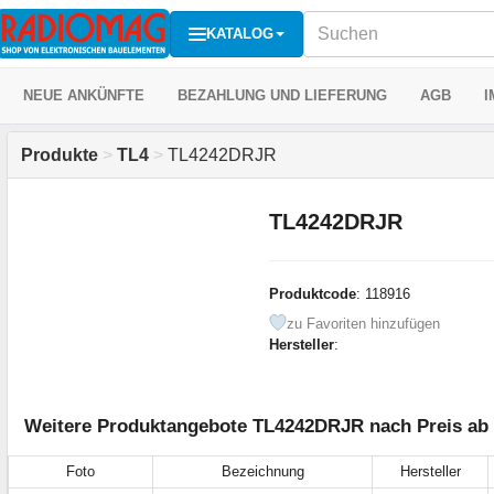
KATALOG
NEUE ANKÜNFTE
BEZAHLUNG UND LIEFERUNG
AGB
I
Produkte
>
TL4
>
TL4242DRJR
TL4242DRJR
Produktcode
: 118916
zu Favoriten hinzufügen
Hersteller
:
Weitere Produktangebote TL4242DRJR nach Preis ab 
Foto
Bezeichnung
Hersteller