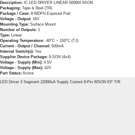
Description:
IC LED DRIVER LINEAR 500MA 8SON
Packaging:
Tape & Reel (TR)
Package / Case:
8-WDFN Exposed Pad
Voltage - Output:
16V
Mounting Type:
Surface Mount
Number of Outputs:
1
Type:
Linear
Operating Temperature:
-40°C ~ 150°C (TJ)
Current - Output / Channel:
500mA
Internal Switch(s):
Yes
Supplier Device Package:
8-SON (4x4)
Voltage - Supply (Min):
4.5V
Voltage - Supply (Max):
42V
Part Status:
Active
LED Driver 3 Segment 22000uA Supply Current 8-Pin WSON EP T/R