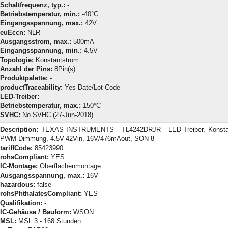
Schaltfrequenz, typ.:
-
Betriebstemperatur, min.:
-40°C
Eingangsspannung, max.:
42V
euEccn:
NLR
Ausgangsstrom, max.:
500mA
Eingangsspannung, min.:
4.5V
Topologie:
Konstantstrom
Anzahl der Pins:
8Pin(s)
Produktpalette:
-
productTraceability:
Yes-Date/Lot Code
LED-Treiber:
-
Betriebstemperatur, max.:
150°C
SVHC:
No SVHC (27-Jun-2018)
Description:
TEXAS INSTRUMENTS - TL4242DRJR - LED-Treiber, Konsta
PWM-Dimmung, 4.5V-42Vin, 16V/476mAout, SON-8
tariffCode:
85423990
rohsCompliant:
YES
IC-Montage:
Oberflächenmontage
Ausgangsspannung, max.:
16V
hazardous:
false
rohsPhthalatesCompliant:
YES
Qualifikation:
-
IC-Gehäuse / Bauform:
WSON
MSL:
MSL 3 - 168 Stunden