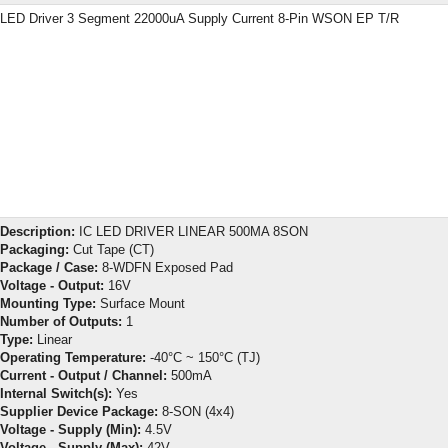
LED Driver 3 Segment 22000uA Supply Current 8-Pin WSON EP T/R
Description:
IC LED DRIVER LINEAR 500MA 8SON
Packaging:
Cut Tape (CT)
Package / Case:
8-WDFN Exposed Pad
Voltage - Output:
16V
Mounting Type:
Surface Mount
Number of Outputs:
1
Type:
Linear
Operating Temperature:
-40°C ~ 150°C (TJ)
Current - Output / Channel:
500mA
Internal Switch(s):
Yes
Supplier Device Package:
8-SON (4x4)
Voltage - Supply (Min):
4.5V
Voltage - Supply (Max):
42V