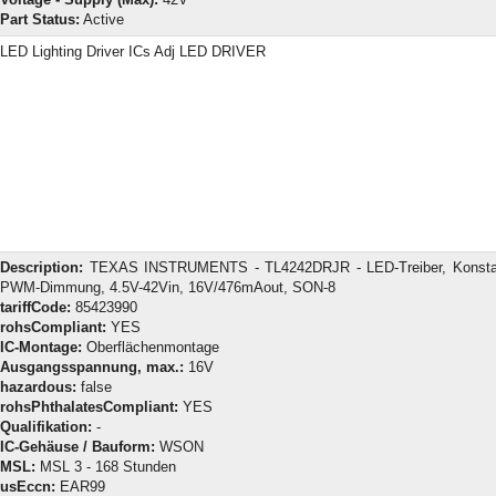
Part Status:
Active
LED Lighting Driver ICs Adj LED DRIVER
Description:
TEXAS INSTRUMENTS - TL4242DRJR - LED-Treiber, Konsta
PWM-Dimmung, 4.5V-42Vin, 16V/476mAout, SON-8
tariffCode:
85423990
rohsCompliant:
YES
IC-Montage:
Oberflächenmontage
Ausgangsspannung, max.:
16V
hazardous:
false
rohsPhthalatesCompliant:
YES
Qualifikation:
-
IC-Gehäuse / Bauform:
WSON
MSL:
MSL 3 - 168 Stunden
usEccn:
EAR99