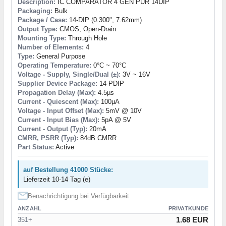
Description:
IC COMPARATOR 4 GEN PUR 14DIP
Packaging:
Bulk
Package / Case:
14-DIP (0.300", 7.62mm)
Output Type:
CMOS, Open-Drain
Mounting Type:
Through Hole
Number of Elements:
4
Type:
General Purpose
Operating Temperature:
0°C ~ 70°C
Voltage - Supply, Single/Dual (±):
3V ~ 16V
Supplier Device Package:
14-PDIP
Propagation Delay (Max):
4.5µs
Current - Quiescent (Max):
100µA
Voltage - Input Offset (Max):
5mV @ 10V
Current - Input Bias (Max):
5pA @ 5V
Current - Output (Typ):
20mA
CMRR, PSRR (Typ):
84dB CMRR
Part Status:
Active
auf Bestellung 41000 Stücke:
Lieferzeit 10-14 Tag (e)
Benachrichtigung bei Verfügbarkeit
ANZAHL
PRIVATKUNDE
1.68 EUR
351+