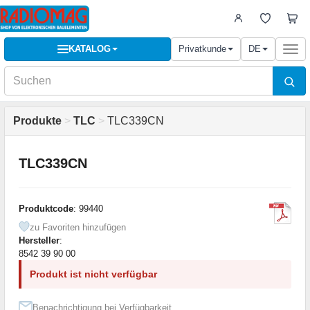
KATALOG
Privatkunde
DE
Togg
navi
Produkte
>
TLC
>
TLC339CN
TLC339CN
Produktcode
: 99440
zu Favoriten hinzufügen
Hersteller
:
8542 39 90 00
Produkt ist nicht verfügbar
Benachrichtigung bei Verfügbarkeit