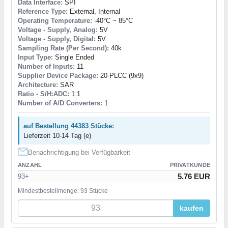
Data Interface:
SPI
Reference Type:
External, Internal
Operating Temperature:
-40°C ~ 85°C
Voltage - Supply, Analog:
5V
Voltage - Supply, Digital:
5V
Sampling Rate (Per Second):
40k
Input Type:
Single Ended
Number of Inputs:
11
Supplier Device Package:
20-PLCC (9x9)
Architecture:
SAR
Ratio - S/H:ADC:
1:1
Number of A/D Converters:
1
auf Bestellung 44383 Stücke:
Lieferzeit 10-14 Tag (e)
Benachrichtigung bei Verfügbarkeit
ANZAHL
PRIVATKUNDE
5.76 EUR
93+
Mindestbestellmenge: 93 Stücke
kaufen