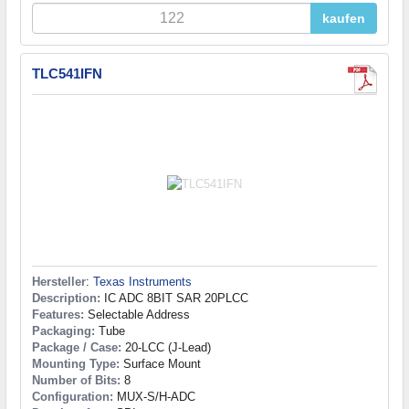
kaufen
TLC541IFN
Hersteller
:
Texas Instruments
Description:
IC ADC 8BIT SAR 20PLCC
Features:
Selectable Address
Packaging:
Tube
Package / Case:
20-LCC (J-Lead)
Mounting Type:
Surface Mount
Number of Bits:
8
Configuration:
MUX-S/H-ADC