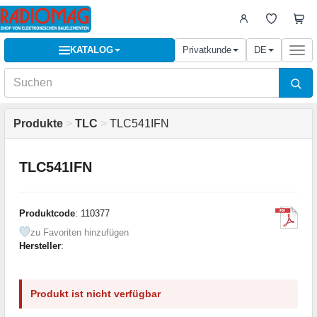
KATALOG
Privatkunde
DE
Togg
navi
Produkte
>
TLC
>
TLC541IFN
TLC541IFN
Produktcode
: 110377
zu Favoriten hinzufügen
Hersteller
:
Produkt ist nicht verfügbar