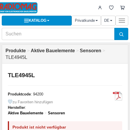
KATALOG
Privatkunde
DE
Togg
navi
Produkte
>
Aktive Bauelemente
>
Sensoren
>
TLE4945L
TLE4945L
Produktcode
: 94200
zu Favoriten hinzufügen
Hersteller
:
Aktive Bauelemente
>
Sensoren
Produkt ist nicht verfügbar