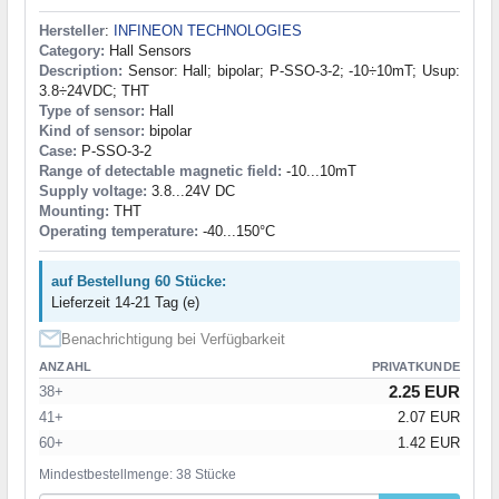
Hersteller
:
INFINEON TECHNOLOGIES
Category:
Hall Sensors
Description:
Sensor: Hall; bipolar; P-SSO-3-2; -10÷10mT; Usup:
3.8÷24VDC; THT
Type of sensor:
Hall
Kind of sensor:
bipolar
Case:
P-SSO-3-2
Range of detectable magnetic field:
-10...10mT
Supply voltage:
3.8...24V DC
Mounting:
THT
Operating temperature:
-40...150°C
auf Bestellung 60 Stücke:
Lieferzeit 14-21 Tag (e)
Benachrichtigung bei Verfügbarkeit
ANZAHL
PRIVATKUNDE
2.25 EUR
38+
41+
2.07 EUR
60+
1.42 EUR
Mindestbestellmenge: 38 Stücke