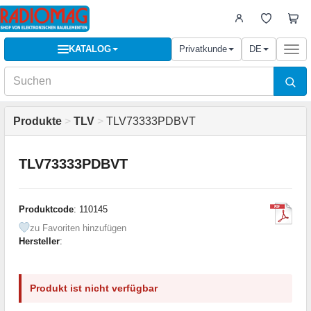
KATALOG
Privatkunde
DE
Togg
navi
Produkte
>
TLV
>
TLV73333PDBVT
TLV73333PDBVT
Produktcode
: 110145
zu Favoriten hinzufügen
Hersteller
:
Produkt ist nicht verfügbar