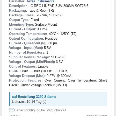
Hersteller
:
Texas Instruments
Description:
IC REG LINEAR 3.3V 300MA SOT23-5
Packaging:
Tape & Reel (TR)
Package / Case:
SC-74A, SOT-753
Output Type:
Fixed
Mounting Type:
Surface Mount
Current - Output:
300mA
Operating Temperature:
-40°C ~ 125°C (TJ)
Output Configuration:
Positive
Current - Quiescent (Iq):
60 µA
Voltage - Input (Max):
5.5V
Number of Regulators:
1
Supplier Device Package:
SOT-23-5
Voltage - Output (Min/Fixed):
3.3V
Control Features:
Enable
PSRR:
68dB ~ 28dB (100Hz ~ 100kHz)
Voltage Dropout (Max):
0.27V @ 300mA
Protection Features:
Over Current, Over Temperature, Short
Circuit, Under Voltage Lockout (UVLO)
auf Bestellung 3250 Stücke:
Lieferzeit 10-14 Tag (e)
Benachrichtigung bei Verfügbarkeit