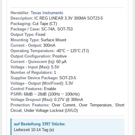
Hersteller
:
Texas Instruments
Description:
IC REG LINEAR 3.3V 300MA SOT23-5
Packaging:
Cut Tape (CT)
Package / Case:
SC-74A, SOT-753
Output Type:
Fixed
Mounting Type:
Surface Mount
Current - Output:
300mA
Operating Temperature:
-40°C ~ 125°C (TJ)
Output Configuration:
Positive
Current - Quiescent (Iq):
60 µA
Voltage - Input (Max):
5.5V
Number of Regulators:
1
Supplier Device Package:
SOT-23-5
Voltage - Output (Min/Fixed):
3.3V
Control Features:
Enable
PSRR:
68dB ~ 28dB (100Hz ~ 100kHz)
Voltage Dropout (Max):
0.27V @ 300mA
Protection Features:
Over Current, Over Temperature, Short
Circuit, Under Voltage Lockout (UVLO)
auf Bestellung 3397 Stücke:
Lieferzeit 10-14 Tag (e)